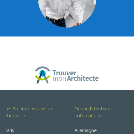
Les Architectes près de
Nos architectes à
chez vous
l'international
Paris
Allemagne