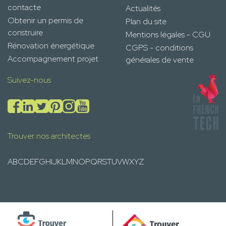
contacte
Actualités
Obtenir un permis de
Plan du site
construire
Mentions légales - CGU
Rénovation énergétique
CGPS - conditions
Accompagnement projet
générales de vente
Suivez-nous
Trouver nos architectes
A
B
C
D
E
F
G
H
I
J
K
L
M
N
O
P
Q
R
S
T
U
V
W
X
Y
Z