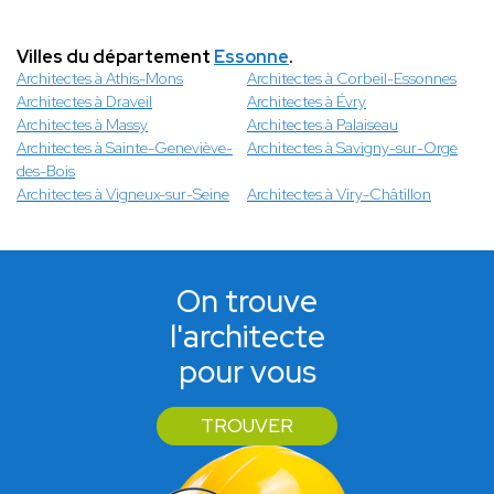
Villes du département
Essonne
.
Architectes à Athis-Mons
Architectes à Corbeil-Essonnes
Architectes à Draveil
Architectes à Évry
Architectes à Massy
Architectes à Palaiseau
Architectes à Sainte-Geneviève-
Architectes à Savigny-sur-Orge
des-Bois
Architectes à Vigneux-sur-Seine
Architectes à Viry-Châtillon
On trouve
l'architecte
pour vous
TROUVER