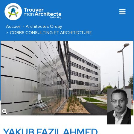
Accueil
Architectes Orsay
COBBS CONSULTING ET ARCHITECTURE
YAKUB FAZILAHMED