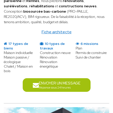
parisienne
et
Rennes
, nous pilotons
rénovations
,
surélévations
,
réhabilitations
et
constructions neuves
.
Conception
biosourcée
bas-carbone
(PRO-PAILLE,
RE2020/ACV), BIM rigoureux. De la faisabilité à la réception, nous
tenons ambition, qualité, budget et délais.
Fiche architecte
17 types de
10 types de
6 missions
biens
travaux
Plan
Maison individuelle
Construction neuve
Permis de construire
Maison passive /
Rénovation
Suivi de chantier
écologique
Rénovation
Chalet / Maison en
énergétique
bois
ENVOYER UN MESSAGE
Réponse sous 24 heures