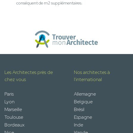
conséquent de m2 supplémentaires.
Les Architectes près de
Nos architectes à
chez vous
l'international
Paris
Allemagne
Lyon
Belgique
Marseille
Brésil
Toulouse
Espagne
Bordeaux
Inde
Nice
Irlande