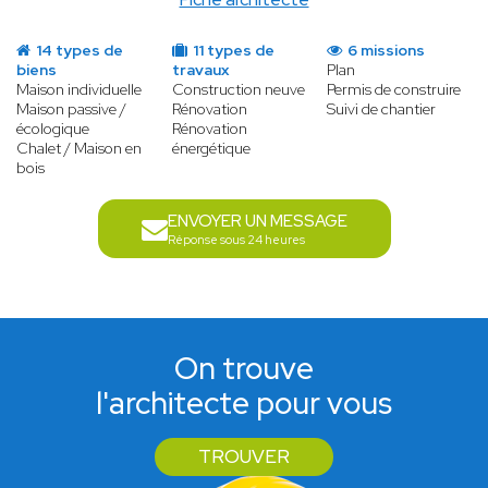
14 types de
11 types de
6 missions
biens
travaux
Plan
Maison individuelle
Construction neuve
Permis de construire
Maison passive /
Rénovation
Suivi de chantier
écologique
Rénovation
Chalet / Maison en
énergétique
bois
ENVOYER UN MESSAGE
Réponse sous 24 heures
On trouve
l'architecte pour vous
TROUVER