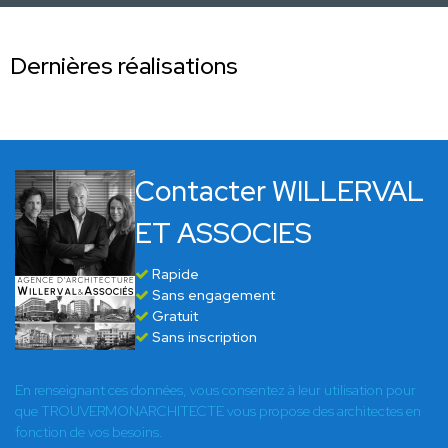
Dernières réalisations
Contacter WILLERVAL
ET ASSOCIES
Rapide
Sans engagement
Gratuit
Sans inscription
En renseignant ces données, vous consentez à leur utilisation pour
que TROUVERMONARCHITECTE vous propose des architectes en
fonction de vos besoins.