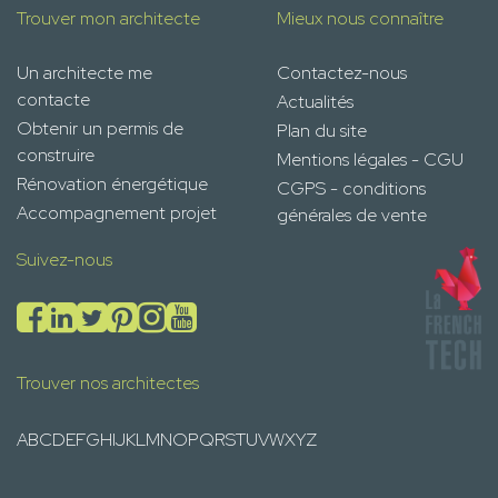
Trouver mon architecte
Mieux nous connaître
Un architecte me
Contactez-nous
contacte
Actualités
Obtenir un permis de
Plan du site
construire
Mentions légales - CGU
Rénovation énergétique
CGPS - conditions
Accompagnement projet
générales de vente
Suivez-nous
Trouver nos architectes
A
B
C
D
E
F
G
H
I
J
K
L
M
N
O
P
Q
R
S
T
U
V
W
X
Y
Z