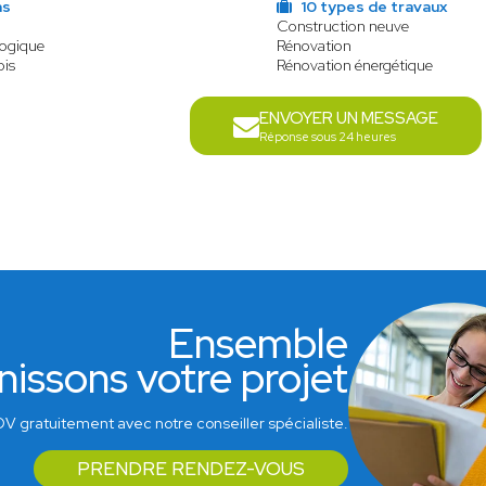
ns
10 types de travaux
Construction neuve
logique
Rénovation
ois
Rénovation énergétique
ENVOYER UN MESSAGE
Réponse sous 24 heures
Ensemble
nissons votre projet
V gratuitement avec notre conseiller spécialiste.
PRENDRE RENDEZ-VOUS