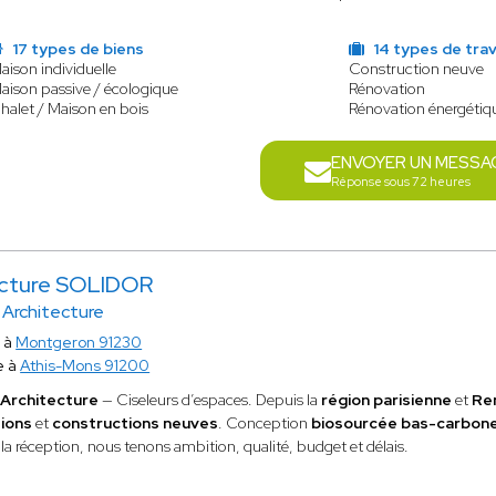
17 types de biens
14 types de tra
aison individuelle
Construction neuve
aison passive / écologique
Rénovation
halet / Maison en bois
Rénovation énergétiq
ENVOYER UN MESSA
Réponse sous 72 heures
ecture SOLIDOR
Architecture
e à
Montgeron 91230
e à
Athis-Mons 91200
Architecture
— Ciseleurs d’espaces. Depuis la
région parisienne
et
Re
tions
et
constructions neuves
. Conception
biosourcée
bas-carbon
à la réception, nous tenons ambition, qualité, budget et délais.