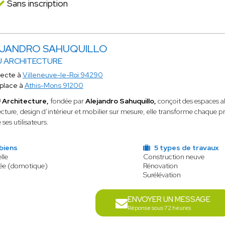
Sans inscription
JANDRO SAHUQUILLO
 ARCHITECTURE
tecte à
Villeneuve-le-Roi 94290
place à
Athis-Mons 91200
Architecture,
fondée par
Alejandro Sahuquillo,
conçoit des espaces all
ecture, design d’intérieur et mobilier sur mesure, elle transforme chaque pro
 ses utilisateurs.
biens
5 types de travaux
lle
Construction neuve
ée (domotique)
Rénovation
Surélévation
ENVOYER UN MESSAGE
Réponse sous 72 heures