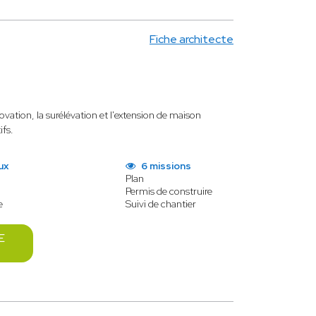
Fiche architecte
vation, la surélévation et l'extension de maison
ifs.
ux
6 missions
Plan
Permis de construire
e
Suivi de chantier
E