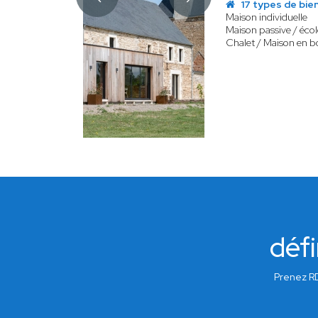
17 types de bie
Maison individuelle
Maison passive / éco
Chalet / Maison en b
défi
Prenez RD