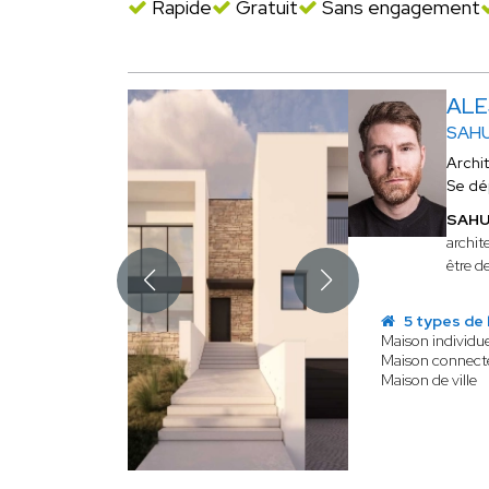
Rapide
Gratuit
Sans engagement
ALE
SAHU
Archi
Se dé
SAHU 
archit
être de
5 types de 
Maison individue
Maison connect
Maison de ville