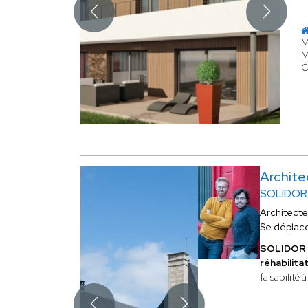
M
M
C
Archit
SOLIDOR 
Architect
Se déplac
SOLIDOR 
réhabilita
faisabilité 