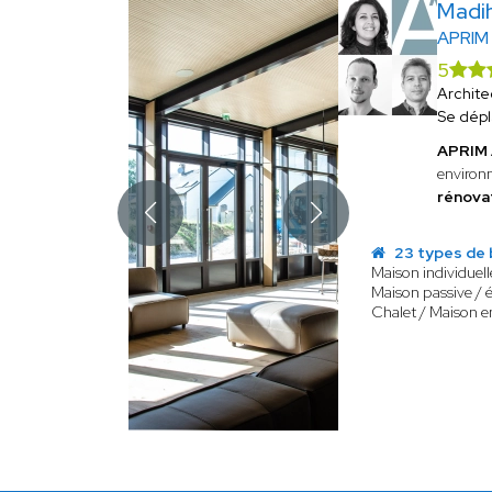
Madi
APRIM
5
Archite
Se dép
APRIM
environ
rénovat
23 types de 
Maison individuell
Maison passive / 
Chalet / Maison e