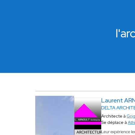
l'a
Laurent A
DELTA ARCHIT
Architecte à
Gri
Se déplace à
Ath
Leur expérience le