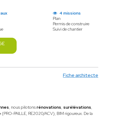
vaux
4 missions
Plan
Permis de construire
ue
Suivi de chantier
GE
Fiche architecte
nnes
, nous pilotons
rénovations
,
surélévations
,
e
(PRO-PAILLE, RE2020/ACV), BIM rigoureux. De la