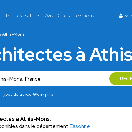
tacte
Réalisations
Avis
Contactez-nous
Se 
s Athis-Mons
chitectes à Ath
REC
Voir plus
tectes à Athis-Mons
.
ponibles dans le département
Essonne
.