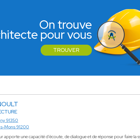
On trouve
rchitecte pour vous
TROUVER
RNOULT
ECTURE
gny 91350
is-Mons 91200
ur apporte une capacité d’écoute, de dialogue et de réponse pour faire la sy