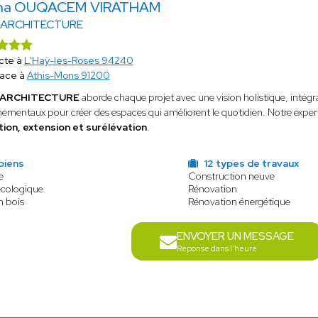
ha OUQACEM VIRATHAM
 ARCHITECTURE
cte à
L'Haÿ-les-Roses 94240
lace à
Athis-Mons 91200
 ARCHITECTURE
aborde chaque projet avec une vision holistique, intégr
nementaux pour créer des espaces qui améliorent le quotidien. Notre exp
ion, extension et surélévation
.
biens
12 types de travaux
e
Construction neuve
écologique
Rénovation
n bois
Rénovation énergétique
ENVOYER UN MESSAGE
Réponse dans l'heure