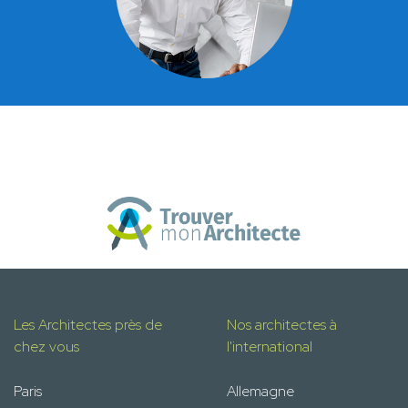
Les Architectes près de
Nos architectes à
chez vous
l'international
Paris
Allemagne