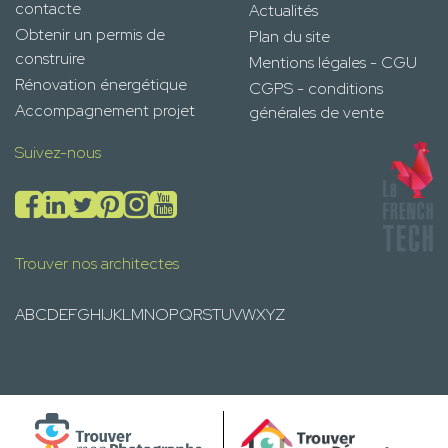
contacte
Actualités
Obtenir un permis de
Plan du site
construire
Mentions légales - CGU
Rénovation énergétique
CGPS - conditions
Accompagnement projet
générales de vente
Suivez-nous
Trouver nos architectes
A
B
C
D
E
F
G
H
I
J
K
L
M
N
O
P
Q
R
S
T
U
V
W
X
Y
Z