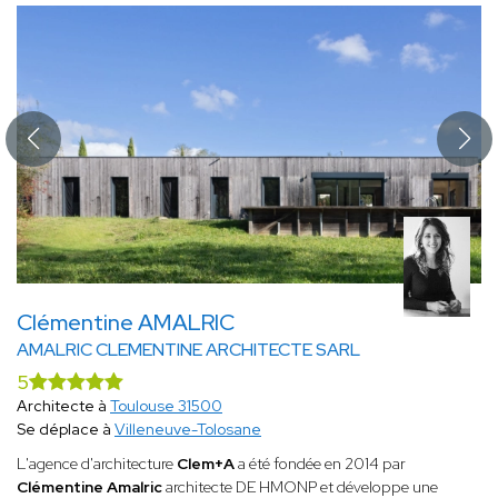
Clémentine AMALRIC
AMALRIC CLEMENTINE ARCHITECTE SARL
5
Architecte à
Toulouse 31500
Se déplace à
Villeneuve-Tolosane
L'agence d'architecture
Clem+A
a été fondée en 2014 par
Clémentine Amalric
architecte DE HMONP et développe une