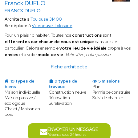
Franck DUFLO
FRANCK DUFLO
Architecte à
Toulouse 31400
Se déplace à
Villeneuve-Tolosane
Pour un plaisir d'habiter. Toutes nos
constructions
sont
différentes car
chacun de nous est unique
dans un site
particulier. Créons ensemble
votre lieu de vie idéale
propre à vos
envies
et à votre
mode de vie
.
Votre rêve, notre passion
Fiche architecte
19 types de
9 types de
5 missions
biens
travaux
Plan
Maison individuelle
Construction neuve
Permis de construire
Maison passive /
Rénovation
Suivi de chantier
écologique
Surélévation
Chalet / Maison en
bois
ENVOYER UN MESSAGE
Réponse sous 24 heures