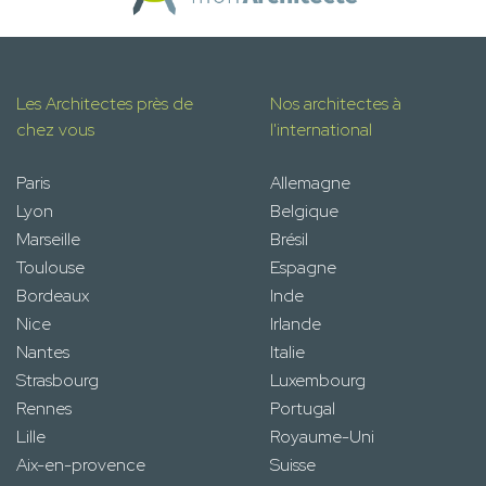
Les Architectes près de
Nos architectes à
chez vous
l'international
Paris
Allemagne
Lyon
Belgique
Marseille
Brésil
Toulouse
Espagne
Bordeaux
Inde
Nice
Irlande
Nantes
Italie
Strasbourg
Luxembourg
Rennes
Portugal
Lille
Royaume-Uni
Aix-en-provence
Suisse