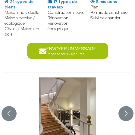
21 types de
17 types de
5 missions
biens
travaux
Plan
Maison individuelle
Construction neuve
Permis de construire
Maison passive /
Rénovation
Suivi de chantier
écologique
Rénovation
Chalet / Maison en
énergétique
bois
ENVOYER UN MESSAGE
Réponse sous 24 heures