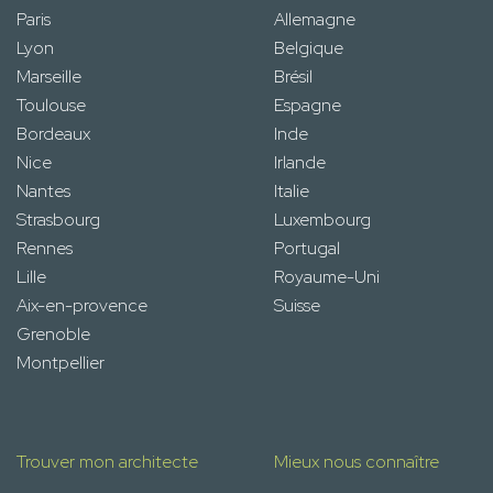
Paris
Allemagne
Lyon
Belgique
Marseille
Brésil
Toulouse
Espagne
Bordeaux
Inde
Nice
Irlande
Nantes
Italie
Strasbourg
Luxembourg
Rennes
Portugal
Lille
Royaume-Uni
Aix-en-provence
Suisse
Grenoble
Montpellier
Trouver mon architecte
Mieux nous connaître