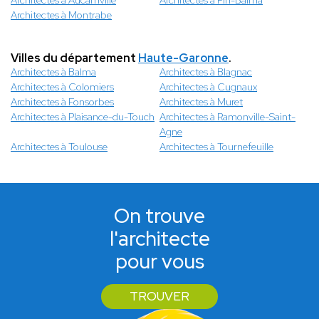
Architectes à Aucamville
Architectes à Pin-Balma
Architectes à Montrabe
Villes du département
Haute-Garonne
.
Architectes à Balma
Architectes à Blagnac
Architectes à Colomiers
Architectes à Cugnaux
Architectes à Fonsorbes
Architectes à Muret
Architectes à Plaisance-du-Touch
Architectes à Ramonville-Saint-
Agne
Architectes à Toulouse
Architectes à Tournefeuille
On trouve
l'architecte
pour vous
TROUVER