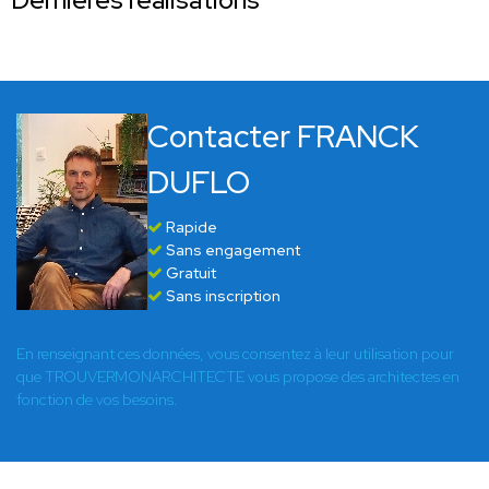
Contacter FRANCK
DUFLO
Rapide
Sans engagement
Gratuit
Sans inscription
En renseignant ces données, vous consentez à leur utilisation pour
que TROUVERMONARCHITECTE vous propose des architectes en
fonction de vos besoins.