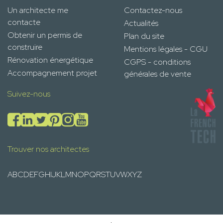
Un architecte me
Contactez-nous
contacte
Actualités
Obtenir un permis de
Plan du site
construire
Mentions légales - CGU
Rénovation énergétique
CGPS - conditions
Accompagnement projet
générales de vente
Suivez-nous
Trouver nos architectes
A
B
C
D
E
F
G
H
I
J
K
L
M
N
O
P
Q
R
S
T
U
V
W
X
Y
Z