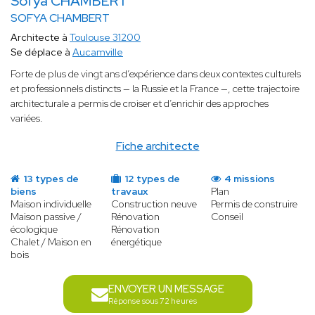
Sofya CHAMBERT
SOFYA CHAMBERT
Architecte à
Toulouse 31200
Se déplace à
Aucamville
Forte de plus de vingt ans d’expérience dans deux contextes culturels
et professionnels distincts — la Russie et la France —, cette trajectoire
architecturale a permis de croiser et d’enrichir des approches
variées.
Fiche architecte
13 types de
12 types de
4 missions
biens
travaux
Plan
Maison individuelle
Construction neuve
Permis de construire
Maison passive /
Rénovation
Conseil
écologique
Rénovation
Chalet / Maison en
énergétique
bois
ENVOYER UN MESSAGE
Réponse sous 72 heures