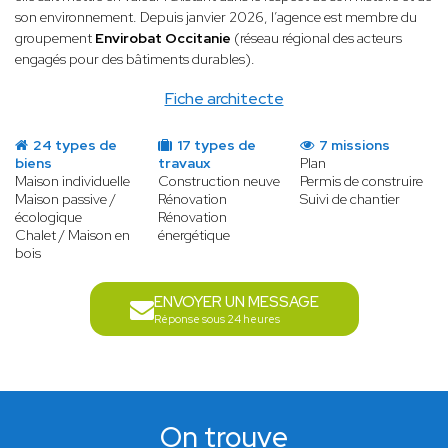
son environnement. Depuis janvier 2026, l’agence est membre du
groupement
Envirobat Occitanie
(réseau régional des acteurs
engagés pour des bâtiments durables).
Fiche architecte
24 types de
17 types de
7 missions
biens
travaux
Plan
Maison individuelle
Construction neuve
Permis de construire
Maison passive /
Rénovation
Suivi de chantier
écologique
Rénovation
Chalet / Maison en
énergétique
bois
ENVOYER UN MESSAGE
Réponse sous 24 heures
On trouve