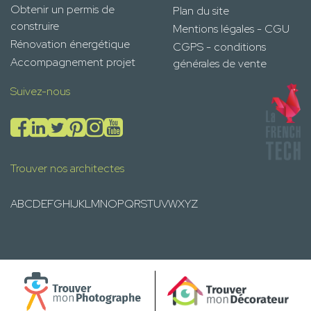
Obtenir un permis de
Plan du site
construire
Mentions légales - CGU
Rénovation énergétique
CGPS - conditions
Accompagnement projet
générales de vente
Suivez-nous
Trouver nos architectes
A
B
C
D
E
F
G
H
I
J
K
L
M
N
O
P
Q
R
S
T
U
V
W
X
Y
Z