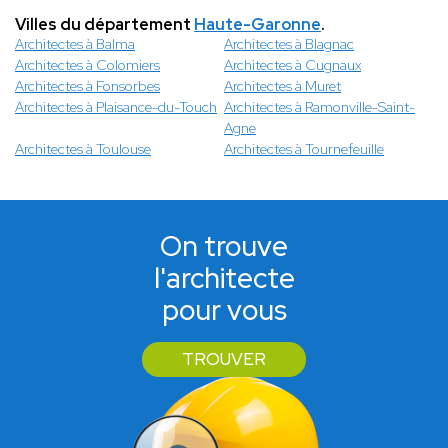
Villes du département
Haute-Garonne
.
Architectes à Balma
Architectes à Blagnac
Architectes à Colomiers
Architectes à Cugnaux
Architectes à Fonsorbes
Architectes à Muret
Architectes à Plaisance-du-Touch
Architectes à Ramonville-Saint-
Agne
Architectes à Toulouse
Architectes à Tournefeuille
On trouve
l'architecte
pour vous
TROUVER