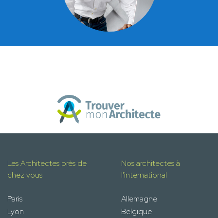
Les Architectes près de
Nos architectes à
chez vous
l'international
Paris
Allemagne
Lyon
Belgique