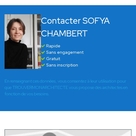
Contacter SOFYA
CHAMBERT
Rapide
Sans engagement
Gratuit
Sans inscription
En renseignant ces données, vous consentez à leur utilisation pour
que TROUVERMONARCHITECTE vous propose des architectes en
fonction de vos besoins.