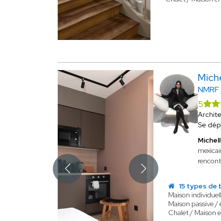
Mich
NMRF
5
Archit
Se dép
Miche
mexicain
rencon
15 types de 
Maison individuel
Maison passive /
Chalet / Maison e