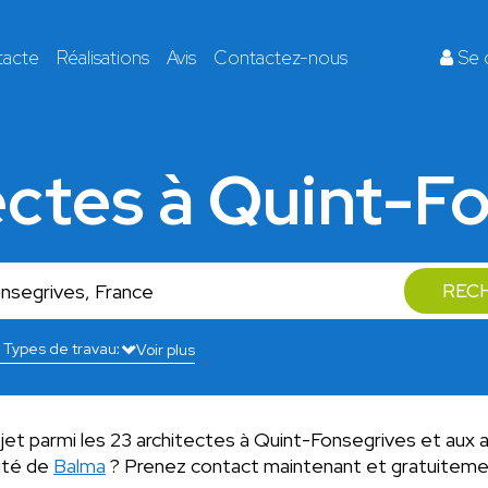
tacte
Réalisations
Avis
Contactez-nous
Se 
ectes à Quint-F
REC
Voir plus
ojet parmi les 23 architectes à Quint-Fonsegrives et aux 
mité de
Balma
? Prenez contact maintenant et gratuiteme