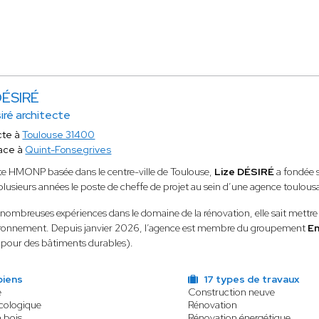
DÉSIRÉ
siré architecte
cte à
Toulouse 31400
ace à
Quint-Fonsegrives
te HMONP basée dans le centre-ville de Toulouse,
Lize DÉSIRÉ
a fondée 
lusieurs années le poste de cheffe de projet au sein d’une agence toulous
 nombreuses expériences dans le domaine de la rénovation, elle sait mettre en
ironnement. Depuis janvier 2026, l’agence est membre du groupement
En
pour des bâtiments durables).
biens
17 types de travaux
e
Construction neuve
écologique
Rénovation
n bois
Rénovation énergétique