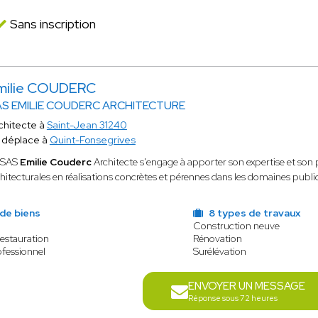
Sans inscription
milie COUDERC
S EMILIE COUDERC ARCHITECTURE
chitecte à
Saint-Jean 31240
 déplace à
Quint-Fonsegrives
 SAS
Emilie Couderc
Architecte s'engage à apporter son expertise et son
hitecturales en réalisations concrètes et pérennes dans les domaines public
de biens
8 types de travaux
Construction neuve
Restauration
Rénovation
fessionnel
Surélévation
ENVOYER UN MESSAGE
Réponse sous 72 heures