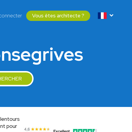
connecter
Vous êtes architecte ?
onsegrives
HERCHER
alentours
nt pour