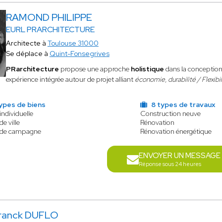
RAMOND PHILIPPE
EURL PRARCHITECTURE
Architecte à
Toulouse 31000
Se déplace à
Quint-Fonsegrives
PRarchitecture
propose une approche
holistique
dans la conception 
expérience intégrée autour de projet alliant
économie, durabilité / Flexibil
ypes de biens
8 types de travaux
individuelle
Construction neuve
e ville
Rénovation
 de campagne
Rénovation énergétique
ENVOYER UN MESSAGE
Réponse sous 24 heures
ranck DUFLO