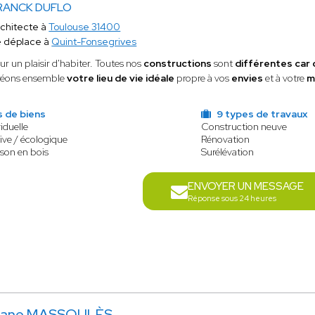
RANCK DUFLO
chitecte à
Toulouse 31400
 déplace à
Quint-Fonsegrives
ur un plaisir d'habiter. Toutes nos
constructions
sont
différentes car
éons ensemble
votre lieu de vie idéale
propre à vos
envies
et à votre
m
s de biens
9 types de travaux
iduelle
Construction neuve
ive / écologique
Rénovation
ison en bois
Surélévation
ENVOYER UN MESSAGE
Réponse sous 24 heures
riane MASSOULÈS