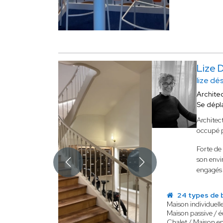
Lize 
lize dé
Archite
Se dépl
Architec
occupé p
Forte de
son env
engagés 
24 types de 
Maison individuell
Maison passive / 
Chalet / Maison e