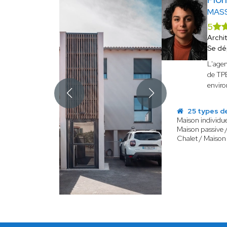
MAS
5
Archi
Se dé
L'age
de TPE
envir
25 types d
Maison individue
Maison passive 
Chalet / Maison