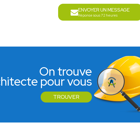
ENVOYER UN MESSAGE
Réponse sous 72 heures
On trouve
rchitecte pour vous
TROUVER