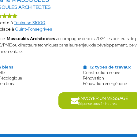
SOULES ARCHITECTES
tecte à
Toulouse 31000
place à
Quint-Fonsegrives
nce
Massoulès Architectes
accompagne depuis 2024 les porteurs de pro
/PME ou directeurs techniques dans leurs enjeux de développement, de va
onnementale.
e biens
12 types de travaux
lle
Construction neuve
/ écologique
Rénovation
 en bois
Rénovation énergétique
ENVOYER UN MESSAGE
Réponse sous 24 heures