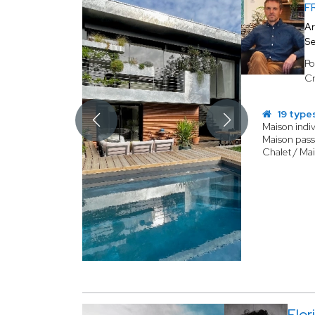
F
Ar
Se
Po
Cr
19 type
Maison indiv
Maison pass
Chalet / Ma
Flo