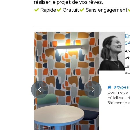
réaliser le projet de vos rêves.
Rapide
Gratuit
Sans engagement
E
SA
Ar
Se
La
arc
9 types 
Commerce
Hôtellerie - 
Bâtiment pro