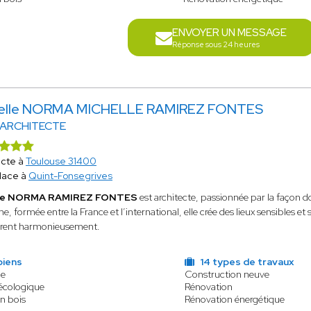
ENVOYER UN MESSAGE
Réponse sous 24 heures
elle NORMA MICHELLE RAMIREZ FONTES
 ARCHITECTE
ecte à
Toulouse 31400
lace à
Quint-Fonsegrives
lle NORMA RAMIREZ FONTES
est architecte, passionnée par la façon 
e, formée entre la France et l’international, elle crée des lieux sensibles et
trent harmonieusement.
biens
14 types de travaux
le
Construction neuve
 écologique
Rénovation
n bois
Rénovation énergétique