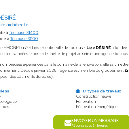
DÉSIRÉ
siré architecte
cte à
Toulouse 31400
ace à
Toulouse 31100
te HMONP basée dans le centre-ville de Toulouse,
Lize DÉSIRÉ
a fondée 
lusieurs années le poste de cheffe de projet au sein d’une agence toulous
 nombreuses expériences dans le domaine de la rénovation, elle sait mettre en
ironnement. Depuis janvier 2026, l’agence est membre du groupement
En
pour des bâtiments durables).
biens
17 types de travaux
e
Construction neuve
écologique
Rénovation
n bois
Rénovation énergétique
ENVOYER UN MESSAGE
Réponse sous 24 heures