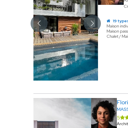
Po
Cr
19 type
Maison indiv
Maison pass
Chalet / Ma
Flo
MAS
5
Archi