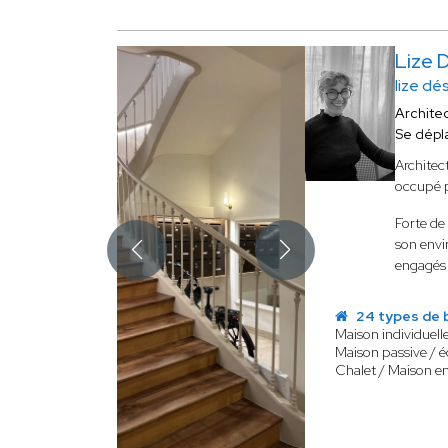
Lize 
lize dé
Archite
Se dépl
Architec
occupé p
Forte de
son env
engagés 
24 types de 
Maison individuell
Maison passive / 
Chalet / Maison e