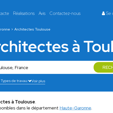
tacte
Réalisations
Avis
Contactez-nous
Se 
ronne
Architectes Toulouse
rchitectes à Tou
REC
Voir plus
ectes à Toulouse
.
ponibles dans le département
Haute-Garonne
.