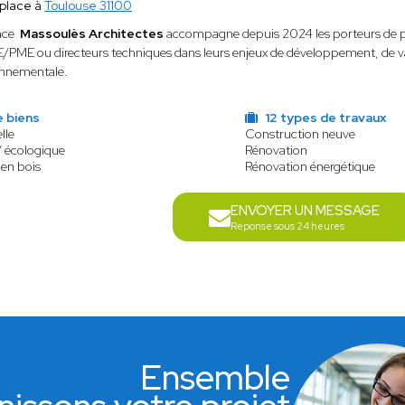
place à
Toulouse 31100
nce
Massoulès Architectes
accompagne depuis 2024 les porteurs de pro
/PME ou directeurs techniques dans leurs enjeux de développement, de va
onnementale.
e biens
12 types de travaux
lle
Construction neuve
/ écologique
Rénovation
 en bois
Rénovation énergétique
ENVOYER UN MESSAGE
Réponse sous 24 heures
Ensemble