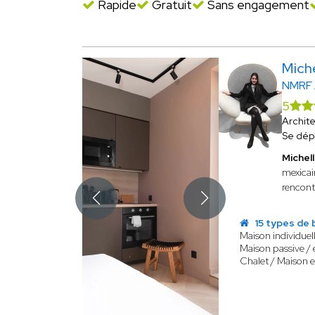
Rapide
Gratuit
Sans engagement
Mich
NMRF
5
Archit
Se dép
Miche
mexicain
rencon
15 types de 
Maison individuel
Maison passive /
Chalet / Maison e