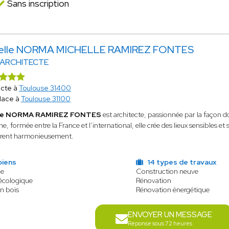
Sans inscription
elle NORMA MICHELLE RAMIREZ FONTES
 ARCHITECTE
ecte à
Toulouse 31400
lace à
Toulouse 31100
lle NORMA RAMIREZ FONTES
est architecte, passionnée par la façon 
e, formée entre la France et l’international, elle crée des lieux sensibles et
trent harmonieusement.
biens
14 types de travaux
le
Construction neuve
 écologique
Rénovation
n bois
Rénovation énergétique
ENVOYER UN MESSAGE
Réponse sous 72 heures