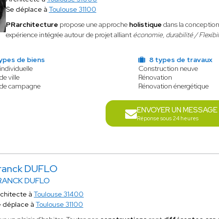
Se déplace à
Toulouse 31100
PRarchitecture
propose une approche
holistique
dans la conception 
expérience intégrée autour de projet alliant
économie, durabilité / Flexibil
ypes de biens
8 types de travaux
individuelle
Construction neuve
e ville
Rénovation
 de campagne
Rénovation énergétique
ENVOYER UN MESSAGE
Réponse sous 24 heures
ranck DUFLO
RANCK DUFLO
chitecte à
Toulouse 31400
 déplace à
Toulouse 31100