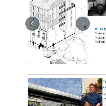
13 t
Maison 
Maison d
Maison
F
F
Ar
Se