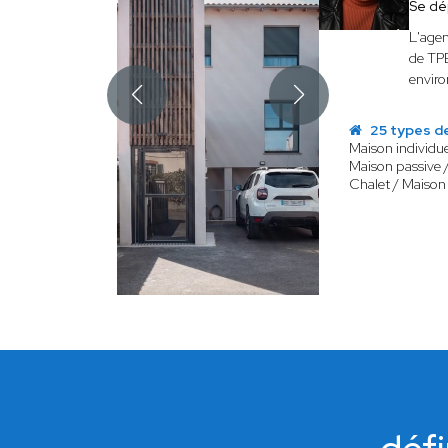
Se dé
L'age
de TPE
envir
25 types d
Maison individue
Maison passive 
Chalet / Maison