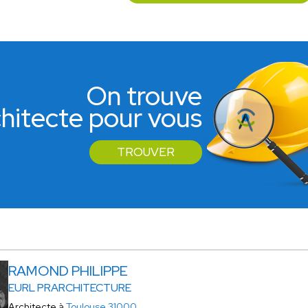
On trouve
rchitecte pour vous
TROUVER
RAMOND PHILIPPE
EURL PRARCHITECTURE
Architecte à
Toulouse 31000