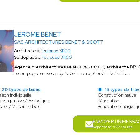
JEROME BENET
SAS ARCHITECTURES BENET & SCOTT
Architecte à
Toulouse 31100
Se déplace à
Toulouse 31100
Agence d'Architectures BENET & SCOTT
,
architecte
DPLG,
accompagne sur vos projets, de la conception à la réalisation.
20 types de biens
16 types de trav
ison individuelle
Construction neuve
ison passive / écologique
Rénovation
alet / Maison en bois
Rénovation énergétiq
ENVOYER UN MESSA
Réponse sous 72 heures