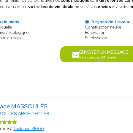
ur un plaisir d'habiter. Toutes nos
constructions
sont
différentes car
éons ensemble
votre lieu de vie idéale
propre à vos
envies
et à votre
m
s de biens
9 types de travaux
iduelle
Construction neuve
ive / écologique
Rénovation
ison en bois
Surélévation
ENVOYER UN MESSAGE
Réponse sous 24 heures
riane MASSOULÈS
SOULES ARCHITECTES
tecte à
Toulouse 31000