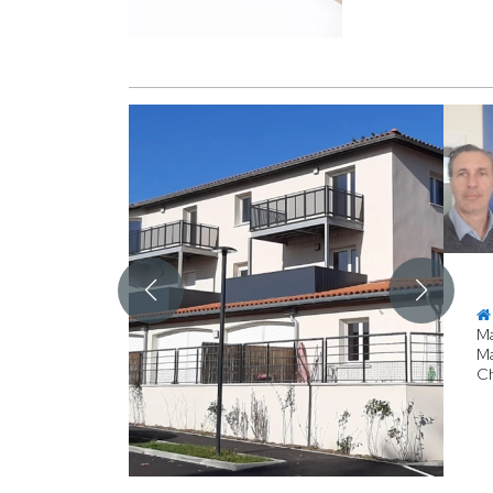
Ma
Ma
Ch