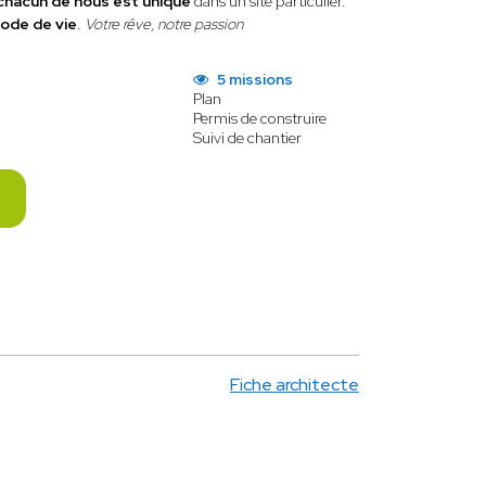
chacun de nous est unique
dans un site particulier.
ode de vie
.
Votre rêve, notre passion
5 missions
Plan
Permis de construire
Suivi de chantier
Fiche architecte