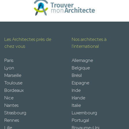
Les Architectes près de
Nos architectes à
chez vous
l'international
Paris
Allemagne
Lyon
Belgique
Marseille
Brésil
Toulouse
Espagne
Bordeaux
Inde
Nice
Irlande
Nantes
Italie
Strasbourg
Luxembourg
Rennes
Portugal
Lille
Royaume-Uni