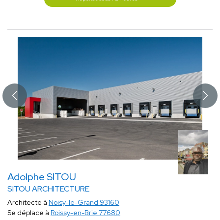
Adolphe SITOU
SITOU ARCHITECTURE
Architecte à
Noisy-le-Grand 93160
Se déplace à
Roissy-en-Brie 77680