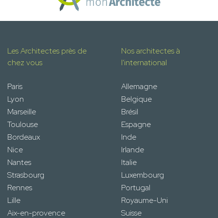
Les Architectes près de
Nos architectes à
chez vous
l'international
Paris
Allemagne
Lyon
Belgique
Marseille
Brésil
Toulouse
Espagne
Bordeaux
Inde
Nice
Irlande
Nantes
Italie
Strasbourg
Luxembourg
Rennes
Portugal
Lille
Royaume-Uni
Aix-en-provence
Suisse