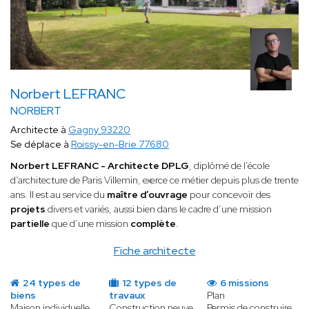
Norbert LEFRANC
NORBERT
Architecte à
Gagny 93220
Se déplace à
Roissy-en-Brie 77680
Norbert LEFRANC - Architecte DPLG
, diplômé de l’école
d’architecture de Paris Villemin, exerce ce métier depuis plus de trente
ans. Il est au service du
maître d’ouvrage
pour concevoir des
projets
divers et variés, aussi bien dans le cadre d’une mission
partielle
que d’une mission
complète
.
Fiche architecte
24 types de
12 types de
6 missions
biens
travaux
Plan
Maison individuelle
Construction neuve
Permis de construire