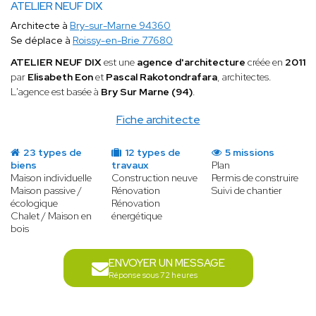
ATELIER NEUF DIX
Architecte à
Bry-sur-Marne 94360
Se déplace à
Roissy-en-Brie 77680
ATELIER NEUF DIX
est une
agence d'architecture
créée en
2011
par
Elisabeth Eon
et
Pascal Rakotondrafara
, architectes.
L'agence est basée à
Bry Sur Marne (94)
.
Fiche architecte
23 types de
12 types de
5 missions
biens
travaux
Plan
Maison individuelle
Construction neuve
Permis de construire
Maison passive /
Rénovation
Suivi de chantier
écologique
Rénovation
Chalet / Maison en
énergétique
bois
ENVOYER UN MESSAGE
Réponse sous 72 heures