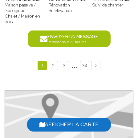
Maison passive /
Rénovation
Suivi de chantier
écologique
Surélévation
Chalet / Maison en
bois
ENVOYER UN MESSAGE
Réponse sous 72 heures
...
1
2
3
34
AFFICHER LA CARTE