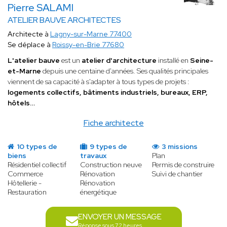
Pierre SALAMI
ATELIER BAUVE ARCHITECTES
Architecte à
Lagny-sur-Marne 77400
Se déplace à
Roissy-en-Brie 77680
L'atelier bauve
est un
atelier d'architecture
installé en
Seine-
et-Marne
depuis une centaine d'années. Ses qualités principales
viennent de sa capacité à s'adapter à tous types de projets :
logements collectifs, bâtiments industriels, bureaux, ERP,
hôtels…
Fiche architecte
10 types de
9 types de
3 missions
biens
travaux
Plan
Résidentiel collectif
Construction neuve
Permis de construire
Commerce
Rénovation
Suivi de chantier
Hôtellerie -
Rénovation
Restauration
énergétique
ENVOYER UN MESSAGE
Réponse sous 72 heures