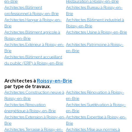
en-Brie
Restauration à Roissy-en-Brie
Architectes Bâtiment
Architectes Bureau à Roissy-en-
professionnel à Roissy-en-Brie
Brie
Architectes Hangar à Roissy-en-
Architectes Bâtiment industriel à
Brie
Roissy-en-Brie
Architectes Bâtiment agricole à
Architectes Usine à Roissy-en-Brie
Roissy-en-Brie
Architectes Extérieur à Roissy-en-
Architectes Patrimoine à Roissy-
Brie
en-Brie
Architectes Bâtiment accueillant
du public (ERP) à Roissy-en-Brie
Architectes à
Roissy-en-Brie
par type de travaux.
Architectes Construction neuve à
Architectes Rénovation à Roissy-
Roissy-en-Brie
en-Brie
Architectes Rénovation
Architectes Surélévation à Roissy-
énergétique à Roissy-en-Brie
en-Brie
Architectes Extension à Roissy-en-
Architectes Expertise à Roissy-en-
Brie
Brie
Architectes Terrasse à Roissy-en-
Architectes Mise aux normes à