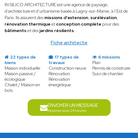
IN SILICO ARCHITECTURE est une agence de
paysage,
d’architecture et d’urbanisme basée à Lagny-sur-Marne, à l’Est de
Paris. Ils assurent des
missions d'extension
,
surélévation
,
rénovation thermique
et
conception complète
pour des
bâtiments
et des
jardins résilients
.
Fiche architecte
22 types de
17 types de
6 missions
biens
travaux
Plan
Maison individuelle
Construction neuve
Permis de construire
Maison passive /
Rénovation
Suivi de chantier
écologique
Rénovation
Chalet / Maison en
énergétique
bois
ENVOYER UN MESSAGE
Réponse sous 24 heures