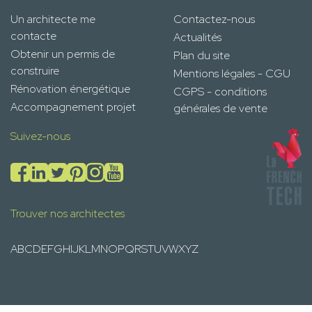
Un architecte me
Contactez-nous
contacte
Actualités
Obtenir un permis de
Plan du site
construire
Mentions légales - CGU
Rénovation énergétique
CGPS - conditions
Accompagnement projet
générales de vente
Suivez-nous
Trouver nos architectes
A
B
C
D
E
F
G
H
I
J
K
L
M
N
O
P
Q
R
S
T
U
V
W
X
Y
Z