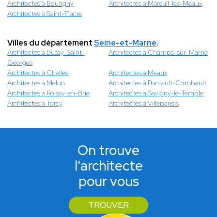
Architectes à Boutigny
Architectes à Mareuil-les-Meaux
Architectes à Saint-Fiacre
Villes du département
Seine-et-Marne
.
Architectes à Bussy-Saint-
Architectes à Champs-sur-Marne
Georges
Architectes à Chelles
Architectes à Meaux
Architectes à Melun
Architectes à Pontault-Combault
Architectes à Roissy-en-Brie
Architectes à Savigny-le-Temple
Architectes à Torcy
Architectes à Villeparisis
On trouve
l'architecte
pour vous
TROUVER