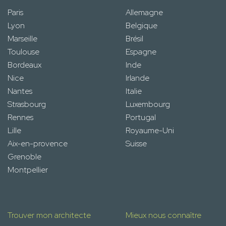
Paris
Allemagne
Lyon
Belgique
Marseille
Brésil
Toulouse
Espagne
Bordeaux
Inde
Nice
Irlande
Nantes
Italie
Strasbourg
Luxembourg
Rennes
Portugal
Lille
Royaume-Uni
Aix-en-provence
Suisse
Grenoble
Montpellier
Trouver mon architecte
Mieux nous connaître