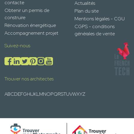
contacte
Actualités
Obtenir un permis de
Plan du site
construire
Mentions légales - CGU
Rénovation énergétique
CGPS - conditions
Accompagnement projet
générales de vente
Suivez-nous
Trouver nos architectes
A
B
C
D
E
F
G
H
I
J
K
L
M
N
O
P
Q
R
S
T
U
V
W
X
Y
Z