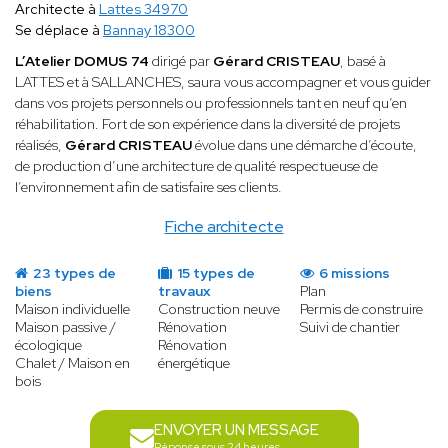
Architecte à
Lattes 34970
Se déplace à
Bannay 18300
L’Atelier DOMUS 74
dirigé par
Gérard CRISTEAU
, basé à
LATTES et à SALLANCHES, saura vous accompagner et vous guider
dans vos projets personnels ou professionnels tant en neuf qu’en
réhabilitation. Fort de son expérience dans la diversité de projets
réalisés,
Gérard CRISTEAU
évolue dans une démarche d’écoute,
de production d’une architecture de qualité respectueuse de
l’environnement afin de satisfaire ses clients.
Fiche architecte
23 types de
15 types de
6 missions
biens
travaux
Plan
Maison individuelle
Construction neuve
Permis de construire
Maison passive /
Rénovation
Suivi de chantier
écologique
Rénovation
Chalet / Maison en
énergétique
bois
ENVOYER UN MESSAGE
Réponse sous 24 heures