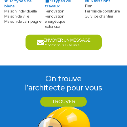
12 types de
9 types de
6 missions
biens
travaux
Plan
Maison individuelle
Rénovation
Permis de construire
Maison de ville
Rénovation
Suivi de chantier
Maison de campagne
énergétique
Extension
ENVOYER UN MESSAGE
Réponse sous 72 heures
On trouve
l'architecte pour vous
TROUVER