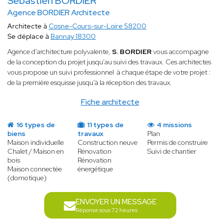
Sébastien BORDIER
Agence BORDIER Architecte
Architecte à
Cosne-Cours-sur-Loire 58200
Se déplace à
Bannay 18300
Agence d'architecture polyvalente,
S. BORDIER
vous
accompagne
de la conception du projet jusqu'au suivi des travaux. Ces architectes
vous propose un suivi professionnel à chaque étape de votre projet :
de la première esquisse jusqu'à la réception des travaux.
Fiche architecte
16 types de
11 types de
4 missions
biens
travaux
Plan
Maison individuelle
Construction neuve
Permis de construire
Chalet / Maison en
Rénovation
Suivi de chantier
bois
Rénovation
Maison connectée
énergétique
(domotique)
ENVOYER UN MESSAGE
Réponse sous 72 heures