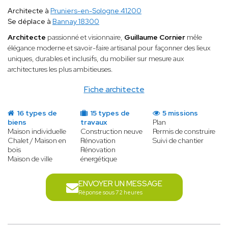
Architecte à
Pruniers-en-Sologne 41200
Se déplace à
Bannay 18300
Architecte
passionné et visionnaire,
Guillaume Cornier
mêle
élégance moderne et savoir-faire artisanal pour façonner des lieux
uniques, durables et inclusifs, du mobilier sur mesure aux
architectures les plus ambitieuses.
Fiche architecte
16 types de
15 types de
5 missions
biens
travaux
Plan
Maison individuelle
Construction neuve
Permis de construire
Chalet / Maison en
Rénovation
Suivi de chantier
bois
Rénovation
Maison de ville
énergétique
ENVOYER UN MESSAGE
Réponse sous 72 heures