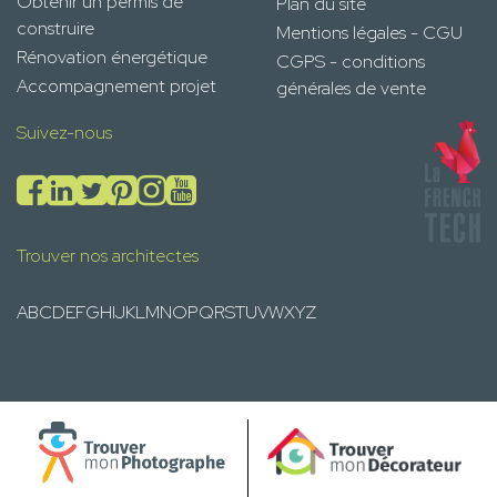
Obtenir un permis de
Plan du site
construire
Mentions légales - CGU
Rénovation énergétique
CGPS - conditions
Accompagnement projet
générales de vente
Suivez-nous
Trouver nos architectes
A
B
C
D
E
F
G
H
I
J
K
L
M
N
O
P
Q
R
S
T
U
V
W
X
Y
Z