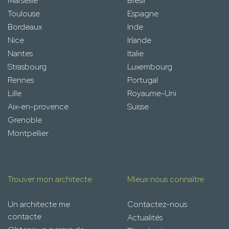
Marseille
Brésil
Toulouse
Espagne
Bordeaux
Inde
Nice
Irlande
Nantes
Italie
Strasbourg
Luxembourg
Rennes
Portugal
Lille
Royaume-Uni
Aix-en-provence
Suisse
Grenoble
Montpellier
Trouver mon architecte
Mieux nous connaître
Un architecte me
Contactez-nous
contacte
Actualités