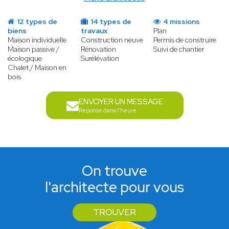
12 types de
14 types de
4 missions
biens
travaux
Plan
Maison individuelle
Construction neuve
Permis de construire
Maison passive /
Rénovation
Suivi de chantier
écologique
Surélévation
Chalet / Maison en
bois
ENVOYER UN MESSAGE
Réponse dans l'heure
On trouve
l'architecte pour vous
TROUVER