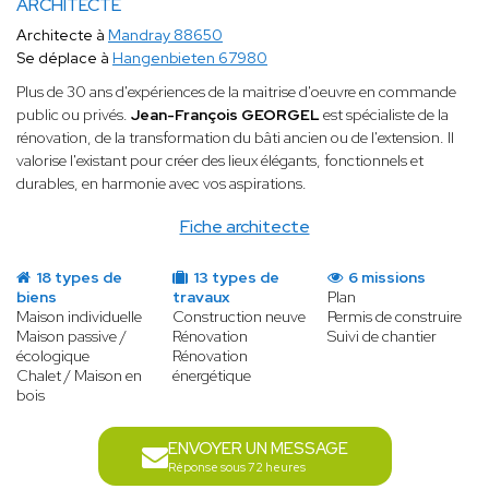
ARCHITECTE
Architecte à
Mandray 88650
Se déplace à
Hangenbieten 67980
Plus de 30 ans d'expériences de la maitrise d'oeuvre en commande
public ou privés.
Jean-François GEORGEL
est spécialiste de la
rénovation, de la transformation du bâti ancien ou de l'extension. Il
valorise l'existant pour créer des lieux élégants, fonctionnels et
durables, en harmonie avec vos aspirations.
Fiche architecte
18 types de
13 types de
6 missions
biens
travaux
Plan
Maison individuelle
Construction neuve
Permis de construire
Maison passive /
Rénovation
Suivi de chantier
écologique
Rénovation
Chalet / Maison en
énergétique
bois
ENVOYER UN MESSAGE
Réponse sous 72 heures