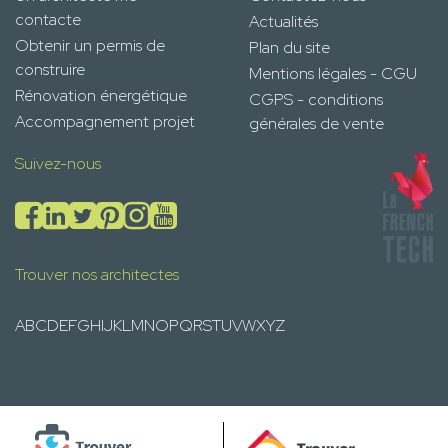
contacte
Actualités
Obtenir un permis de
Plan du site
construire
Mentions légales - CGU
Rénovation énergétique
CGPS - conditions
Accompagnement projet
générales de vente
Suivez-nous
Trouver nos architectes
A
B
C
D
E
F
G
H
I
J
K
L
M
N
O
P
Q
R
S
T
U
V
W
X
Y
Z