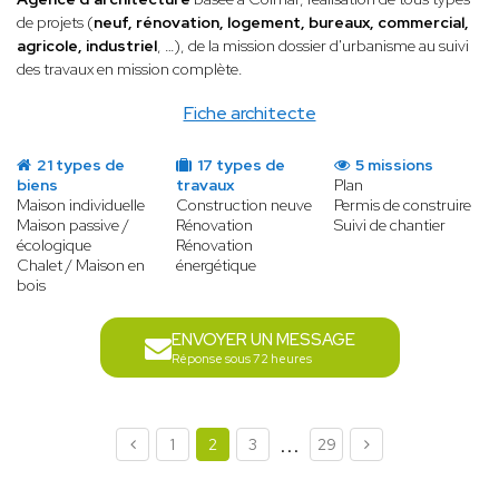
de projets (
neuf, rénovation, logement, bureaux, commercial,
agricole, industriel
, …), de la mission dossier d'urbanisme au suivi
des travaux en mission complète.
Fiche architecte
21 types de
17 types de
5 missions
biens
travaux
Plan
Maison individuelle
Construction neuve
Permis de construire
Maison passive /
Rénovation
Suivi de chantier
écologique
Rénovation
Chalet / Maison en
énergétique
bois
ENVOYER UN MESSAGE
Réponse sous 72 heures
...
1
2
3
29