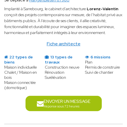
Se déplace à
Hangenbieten 67980
Implanté à Sarrebourg, le cabinet d’architecture
Lorenz-Valentin
conçoit des projets contemporains sur mesure, de l’habitat privé aux
bâtiments publics. À l’écoute de ses clients, il allie créativité,
fonctionnalité et durabilité pour imaginer des espaces lumineux,
harmonieux et parfaitement intégrés à leur environnement.
Fiche architecte
22 types de
13 types de
6 missions
biens
travaux
Plan
Maison individuelle
Construction neuve
Permis de construire
Chalet / Maison en
Rénovation
Suivi de chantier
bois
Surélévation
Maison connectée
(domotique)
ENVOYER UN MESSAGE
Réponse sous 72 heures