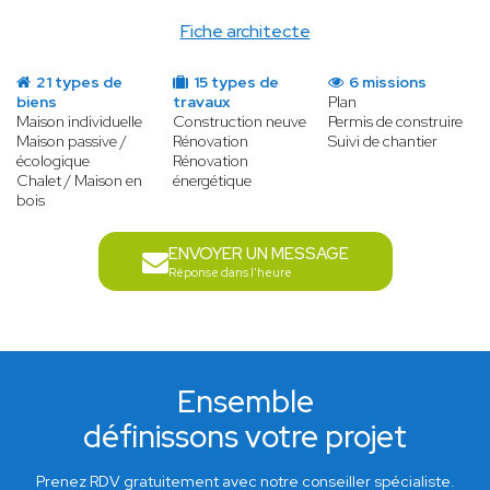
Fiche architecte
21 types de
15 types de
6 missions
biens
travaux
Plan
Maison individuelle
Construction neuve
Permis de construire
Maison passive /
Rénovation
Suivi de chantier
écologique
Rénovation
Chalet / Maison en
énergétique
bois
ENVOYER UN MESSAGE
Réponse dans l'heure
Ensemble
définissons votre projet
Prenez RDV gratuitement avec notre conseiller spécialiste.