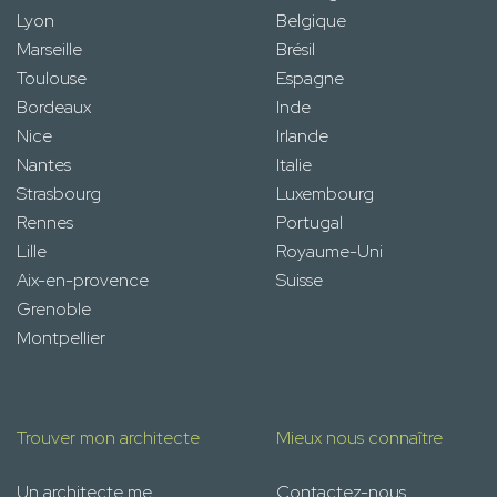
Lyon
Belgique
Marseille
Brésil
Toulouse
Espagne
Bordeaux
Inde
Nice
Irlande
Nantes
Italie
Strasbourg
Luxembourg
Rennes
Portugal
Lille
Royaume-Uni
Aix-en-provence
Suisse
Grenoble
Montpellier
Trouver mon architecte
Mieux nous connaître
Un architecte me
Contactez-nous