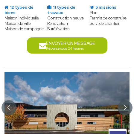
12 types de
11 types de
5 missions
biens
travaux
Plan
Maison individuelle
Construction neuve
Permis de construire
Maison de ville
Rénovation
Suivi de chantier
Maison de campagne
Surélévation
ENVOYER UN MESSAGE
Réponse sous 24 heures