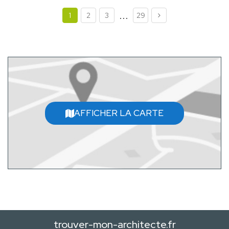
...
1
2
3
29
AFFICHER LA CARTE
trouver-mon-architecte.fr