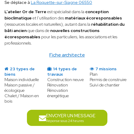
Se déplace à
La Roquette-sur-Siagne 06550
L’atelier Or de Terre
est spécialisé dans la
conception
bioclimatique
et l’utilisation des
matériaux écoresponsables
(ressources locales et naturelles), autant dans la
réhabilitation du
bâti ancien
que dans de
nouvelles constructions
écoresponsables
pour les particuliers, les associations et les
professionnels.
Fiche architecte
23 types de
14 types de
7 missions
biens
travaux
Plan
Maison individuelle
Construction neuve
Permis de construire
Maison passive /
Rénovation
Suivi de chantier
écologique
Rénovation
Chalet / Maison en
énergétique
bois
ENVOYER UN MESSAGE
Réponse sous 24 heures