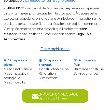
Se déplace à
La Roquette-sur-Siagne 06550
«
HIGH FIVE
» se traduit de l’anglais par l’expression « tape m’en
cinq », terme emprunté dans le milieu du sport. À travers cette
expression populaire, on retrouve le symbole de l’interaction entre
plusieurs personnes célébrant la réussite d'un objectif commun.
C’est précisément cet état d’esprit que l'architecte
Yann
Melan
souhaite insuffler au cœur de son agence
High Five
Architecture
.
Fiche architecte
17 types de
6 types de
4 missions
biens
travaux
Plan
Maison individuelle
Construction neuve
Permis de construire
Maison passive /
Rénovation
Suivi de chantier
écologique
Surélévation
Maison de ville
ENVOYER UN MESSAGE
Réponse sous 72 heures