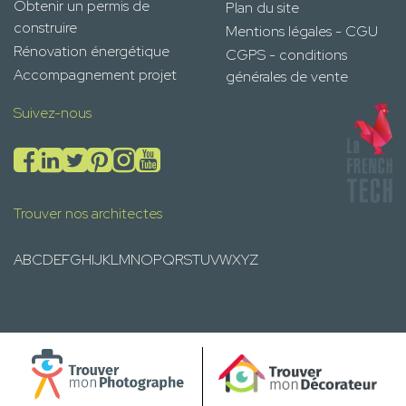
Obtenir un permis de
Plan du site
construire
Mentions légales - CGU
Rénovation énergétique
CGPS - conditions
Accompagnement projet
générales de vente
Suivez-nous
Trouver nos architectes
A
B
C
D
E
F
G
H
I
J
K
L
M
N
O
P
Q
R
S
T
U
V
W
X
Y
Z