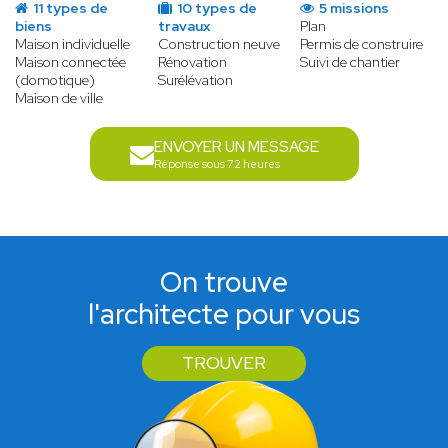
11 types de
10 types de
5 missions
biens
travaux
Plan
Maison individuelle
Construction neuve
Permis de construire
Maison connectée
Rénovation
Suivi de chantier
(domotique)
Surélévation
Maison de ville
ENVOYER UN MESSAGE
Réponse sous 72 heures
On trouve
l'architecte pour vous
TROUVER