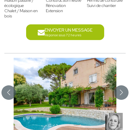
Maison passive /
Construction neuve
Permis de construire
écologique
Rénovation
Suivi de chantier
Chalet / Maison en
Extension
bois
ENVOYER UN MESSAGE
Réponse sous 72 heures