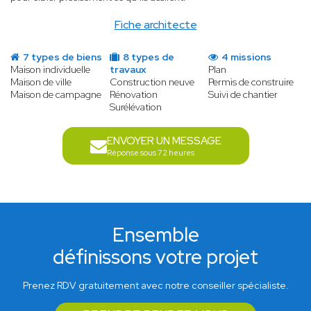
Fiche architecte
7 types de biens
8 types de
4 missions
Maison individuelle
travaux
Plan
Maison de ville
Construction neuve
Permis de construire
Maison de campagne
Rénovation
Suivi de chantier
Surélévation
ENVOYER UN MESSAGE
Réponse sous 72 heures
Ensemble
définissons votre projet
Prenez RDV gratuitement avec notre conseiller spécialiste.