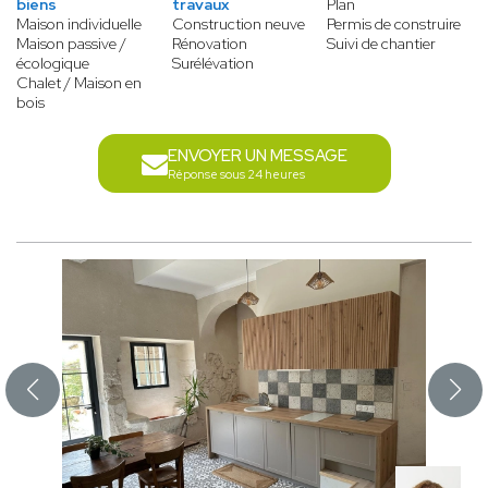
biens
travaux
Plan
Maison individuelle
Construction neuve
Permis de construire
Maison passive /
Rénovation
Suivi de chantier
écologique
Surélévation
Chalet / Maison en
bois
ENVOYER UN MESSAGE
Réponse sous 24 heures