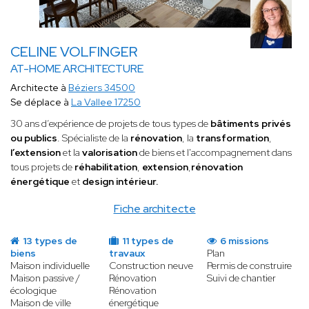
CELINE VOLFINGER
AT-HOME ARCHITECTURE
Architecte à
Béziers 34500
Se déplace à
La Vallee 17250
30 ans d’expérience de projets de tous types de
bâtiments privés
ou publics
. Spécialiste de la
rénovation
, la
transformation
,
l’extension
et la
valorisation
de biens et l'accompagnement dans
tous projets de
réhabilitation
,
extension
,
rénovation
énergétique
et
design intérieur.
Fiche architecte
13 types de
11 types de
6 missions
biens
travaux
Plan
Maison individuelle
Construction neuve
Permis de construire
Maison passive /
Rénovation
Suivi de chantier
écologique
Rénovation
Maison de ville
énergétique