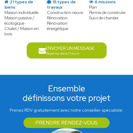
21 types de
15 types de
6 missions
biens
travaux
Plan
Maison individuelle
Construction neuve
Permis de construire
Maison passive /
Rénovation
Suivi de chantier
écologique
Rénovation
Chalet / Maison en
énergétique
bois
ENVOYER UN MESSAGE
Réponse dans l'heure
Ensemble
définissons votre projet
Prenez RDV gratuitement avec notre conseiller spécialiste.
PRENDRE RENDEZ-VOUS