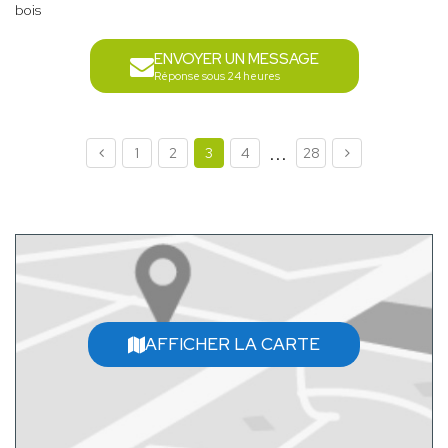
bois
ENVOYER UN MESSAGE
Réponse sous 24 heures
...
1
2
3
4
28
AFFICHER LA CARTE