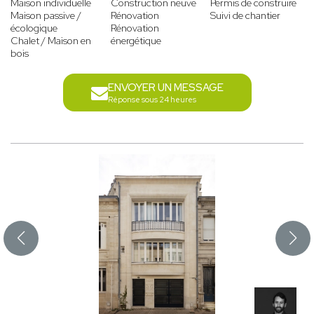
Maison individuelle
Construction neuve
Permis de construire
Maison passive /
Rénovation
Suivi de chantier
écologique
Rénovation
Chalet / Maison en
énergétique
bois
ENVOYER UN MESSAGE
Réponse sous 24 heures