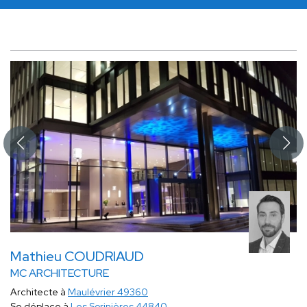
Mathieu COUDRIAUD
MC ARCHITECTURE
Architecte à
Maulévrier 49360
Se déplace à
Les Sorinières 44840