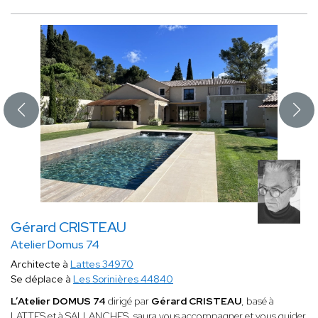
Gérard CRISTEAU
Atelier Domus 74
Architecte à
Lattes 34970
Se déplace à
Les Sorinières 44840
L’Atelier DOMUS 74
dirigé par
Gérard CRISTEAU
, basé à
LATTES et à SALLANCHES, saura vous accompagner et vous guider