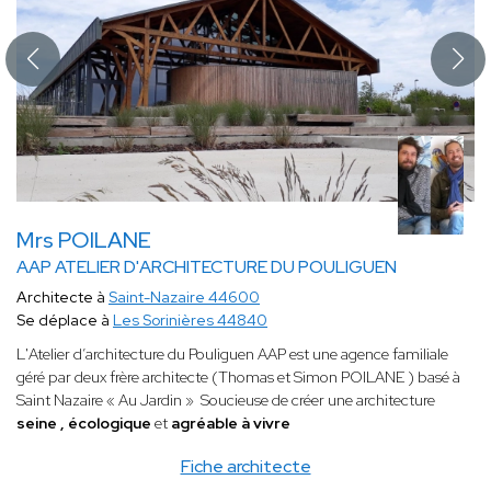
Mrs POILANE
AAP ATELIER D'ARCHITECTURE DU POULIGUEN
Architecte à
Saint-Nazaire 44600
Se déplace à
Les Sorinières 44840
L'Atelier d’architecture du Pouliguen AAP est une agence familiale
géré par deux frère architecte (Thomas et Simon POILANE ) basé à
Saint Nazaire « Au Jardin » Soucieuse de créer une architecture
seine , écologique
et
agréable à vivre
Fiche architecte