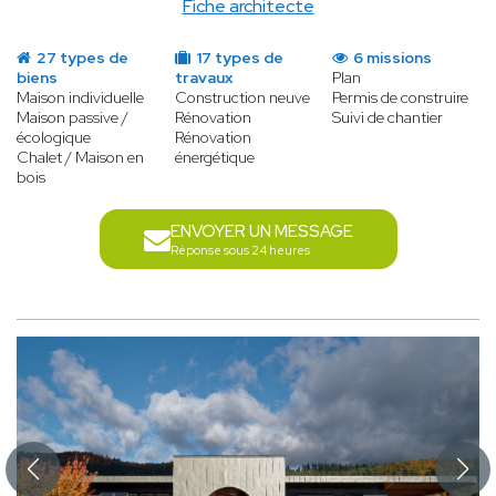
Fiche architecte
27 types de
17 types de
6 missions
biens
travaux
Plan
Maison individuelle
Construction neuve
Permis de construire
Maison passive /
Rénovation
Suivi de chantier
écologique
Rénovation
Chalet / Maison en
énergétique
bois
ENVOYER UN MESSAGE
Réponse sous 24 heures