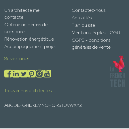
Un architecte me
Contactez-nous
contacte
Actualités
Obtenir un permis de
Plan du site
construire
Mentions légales - CGU
Rénovation énergétique
CGPS - conditions
Accompagnement projet
générales de vente
Suivez-nous
Trouver nos architectes
A
B
C
D
E
F
G
H
I
J
K
L
M
N
O
P
Q
R
S
T
U
V
W
X
Y
Z