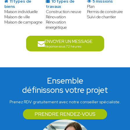
11 types de
10 types de
5 missions
biens
travaux
Plan
Maison individuelle
Construction neuve
Permis de construire
Maison de ville
Rénovation
Suivi de chantier
Maison de campagne
Rénovation
énergétique
ENVOYER UN MESSAGE
Réponse sous 72 heures
Ensemble
définissons votre projet
Prenez RDV gratuitement avec notre conseiller spécialiste.
PRENDRE RENDEZ-VOUS