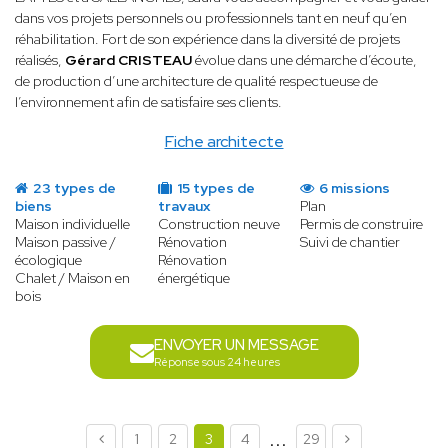
dans vos projets personnels ou professionnels tant en neuf qu’en
réhabilitation. Fort de son expérience dans la diversité de projets
réalisés,
Gérard CRISTEAU
évolue dans une démarche d’écoute,
de production d’une architecture de qualité respectueuse de
l’environnement afin de satisfaire ses clients.
Fiche architecte
23 types de
15 types de
6 missions
biens
travaux
Plan
Maison individuelle
Construction neuve
Permis de construire
Maison passive /
Rénovation
Suivi de chantier
écologique
Rénovation
Chalet / Maison en
énergétique
bois
ENVOYER UN MESSAGE
Réponse sous 24 heures
...
1
2
3
4
29