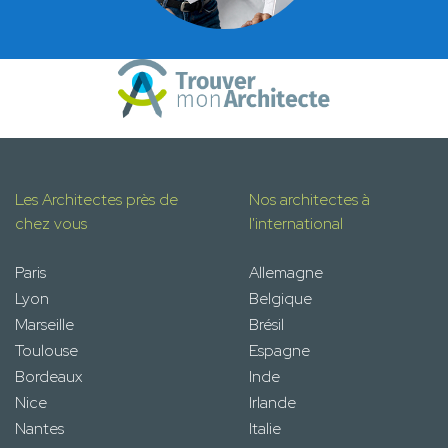
Les Architectes près de
Nos architectes à
chez vous
l'international
Paris
Allemagne
Lyon
Belgique
Marseille
Brésil
Toulouse
Espagne
Bordeaux
Inde
Nice
Irlande
Nantes
Italie