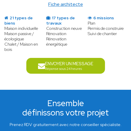
Fiche architecte
21 types de
17 types de
6 missions
biens
travaux
Plan
Maison individuelle
Construction neuve
Permis de construire
Maison passive /
Rénovation
Suivi de chantier
écologique
Rénovation
Chalet / Maison en
énergétique
bois
ENVOYER UN MESSAGE
Réponse sous 24 heures
Ensemble
définissons votre projet
Prenez RDV gratuitement avec notre conseiller spécialiste.