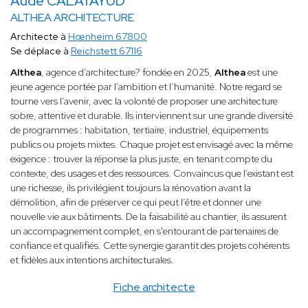
Aude CALATAYUD
ALTHEA ARCHITECTURE
Architecte à
Hœnheim 67800
Se déplace à
Reichstett 67116
Althea
, agence d’architecture? fondée en 2025,
Althea
est une
jeune agence portée par l’ambition et l’humanité. Notre regard se
tourne vers l’avenir, avec la volonté de proposer une architecture
sobre, attentive et durable. Ils interviennent sur une grande diversité
de programmes : habitation, tertiaire, industriel, équipements
publics ou projets mixtes. Chaque projet est envisagé avec la même
exigence : trouver la réponse la plus juste, en tenant compte du
contexte, des usages et des ressources. Convaincus que l’existant est
une richesse, ils privilégient toujours la rénovation avant la
démolition, afin de préserver ce qui peut l’être et donner une
nouvelle vie aux bâtiments. De la faisabilité au chantier, ils assurent
un accompagnement complet, en s'entourant de partenaires de
confiance et qualifiés. Cette synergie garantit des projets cohérents
et fidèles aux intentions architecturales.
Fiche architecte