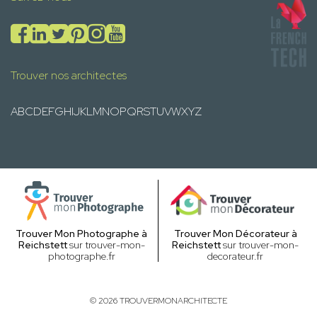
Trouver nos architectes
A
B
C
D
E
F
G
H
I
J
K
L
M
N
O
P
Q
R
S
T
U
V
W
X
Y
Z
Trouver Mon Photographe à
Trouver Mon Décorateur à
Reichstett
sur trouver-mon-
Reichstett
sur trouver-mon-
photographe.fr
decorateur.fr
© 2026 TROUVERMONARCHITECTE