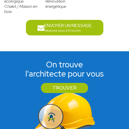
écologique
Rénovation
Chalet / Maison en
énergétique
bois
ENVOYER UN MESSAGE
Réponse sous 24 heures
On trouve
l'architecte pour vous
TROUVER