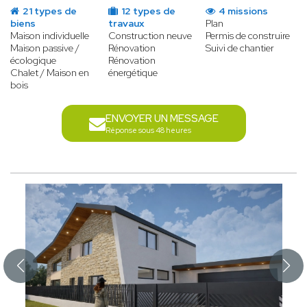
21 types de
12 types de
4 missions
biens
travaux
Plan
Maison individuelle
Construction neuve
Permis de construire
Maison passive /
Rénovation
Suivi de chantier
écologique
Rénovation
Chalet / Maison en
énergétique
bois
ENVOYER UN MESSAGE
Réponse sous 48 heures