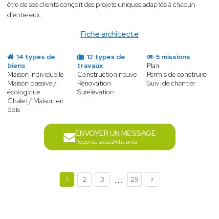
être de ses clients conçoit des projets uniques adaptés à chacun
d’entre eux.
Fiche architecte
14 types de
12 types de
5 missions
biens
travaux
Plan
Maison individuelle
Construction neuve
Permis de construire
Maison passive /
Rénovation
Suivi de chantier
écologique
Surélévation
Chalet / Maison en
bois
ENVOYER UN MESSAGE
Réponse sous 24 heures
...
1
2
3
29