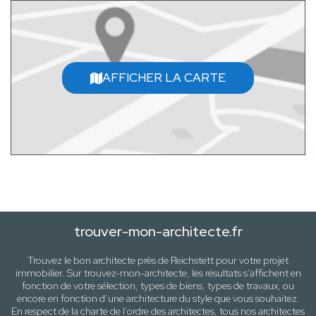
AFFICHER LA CARTE
trouver-mon-architecte.fr
Trouvez le bon architecte près de
Reichstett
pour votre projet
immobilier. Sur trouvez-mon-architecte, les résultats s’affichent en
fonction de votre sélection,
types de biens, types de travaux
, ou
encore en fonction d’une architecture
du style que vous souhaitez
.
En respect de la charte de l’ordre des architectes, tous nos architectes