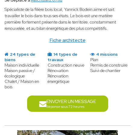
Se déplace à
Reichstett 67116
Spécialiste de la filière bois local, Yannick Bodein aime et sait
travailler le bois dans tous ses états. Le bois est une matière
première fortement présente dans le territoire, constamment
renouvelée, et au bilan énergétique des plus compétitifs.
Fiche architecte
24 types de
14 types de
4 missions
biens
travaux
Plan
Maison individuelle
Construction neuve
Permis de construire
Maison passive /
Rénovation
Suivi de chantier
écologique
Rénovation
Chalet / Maison en
énergétique
bois
ENVOYER UN MESSAGE
Réponse sous 72 heures