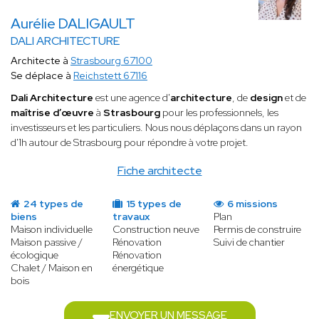
Aurélie DALIGAULT
DALI ARCHITECTURE
Architecte à
Strasbourg 67100
Se déplace à
Reichstett 67116
Dali Architecture
est une agence d'
architecture
, de
design
et de
maîtrise d’œuvre
à
Strasbourg
pour les professionnels, les
investisseurs et les particuliers. Nous nous déplaçons dans un rayon
d'1h autour de Strasbourg pour répondre à votre projet.
Fiche architecte
24 types de
15 types de
6 missions
biens
travaux
Plan
Maison individuelle
Construction neuve
Permis de construire
Maison passive /
Rénovation
Suivi de chantier
écologique
Rénovation
Chalet / Maison en
énergétique
bois
ENVOYER UN MESSAGE