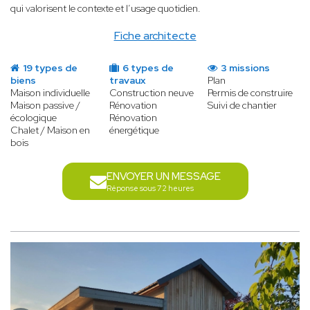
qui valorisent le contexte et l’usage quotidien.
Fiche architecte
19 types de
6 types de
3 missions
biens
travaux
Plan
Maison individuelle
Construction neuve
Permis de construire
Maison passive /
Rénovation
Suivi de chantier
écologique
Rénovation
Chalet / Maison en
énergétique
bois
ENVOYER UN MESSAGE
Réponse sous 72 heures