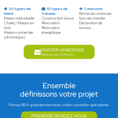
20 types de
10 types de
3 missions
biens
travaux
Permis de construire
Maison individuelle
Construction neuve
Suivi de chantier
Chalet / Maison en
Rénovation
Déclaration de
bois
Rénovation
travaux
Maison connectée
énergétique
(domotique)
ENVOYER UN MESSAGE
Réponse sous 24 heures
Ensemble
définissons votre projet
Prenez RDV gratuitement avec notre conseiller spécialiste.
PRENDRE RENDEZ-VOUS