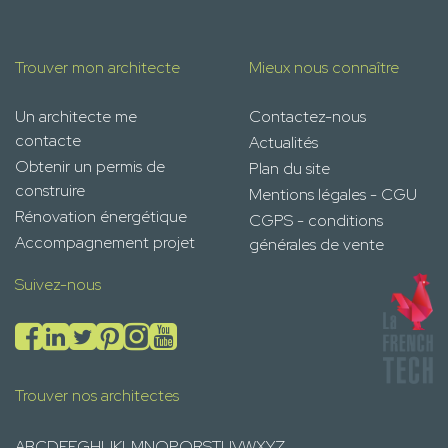
Trouver mon architecte
Mieux nous connaître
Un architecte me
Contactez-nous
contacte
Actualités
Obtenir un permis de
Plan du site
construire
Mentions légales - CGU
Rénovation énergétique
CGPS - conditions
Accompagnement projet
générales de vente
Suivez-nous
Trouver nos architectes
A
B
C
D
E
F
G
H
I
J
K
L
M
N
O
P
Q
R
S
T
U
V
W
X
Y
Z