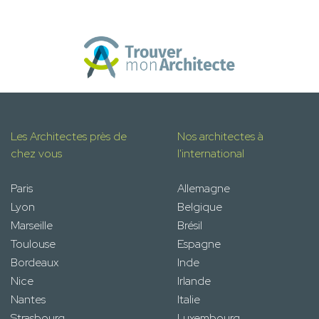
Les Architectes près de
Nos architectes à
chez vous
l'international
Paris
Allemagne
Lyon
Belgique
Marseille
Brésil
Toulouse
Espagne
Bordeaux
Inde
Nice
Irlande
Nantes
Italie
Strasbourg
Luxembourg