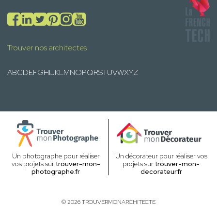
Trouver nos architectes
A
B
C
D
E
F
G
H
I
J
K
L
M
N
O
P
Q
R
S
T
U
V
W
X
Y
Z
Un photographe pour réaliser
Un décorateur pour réaliser vos
vos projets sur
trouver-mon-
projets sur
trouver-mon-
photographe.fr
decorateur.fr
© 2026 TROUVERMONARCHITECTE