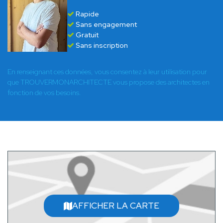
Rapide
Sans engagement
Gratuit
Sans inscription
En renseignant ces données, vous consentez à leur utilisation pour
que TROUVERMONARCHITECTE vous propose des architectes en
fonction de vos besoins.
AFFICHER LA CARTE