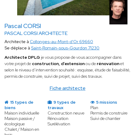
Pascal CORSI
PASCAL CORSI ARCHITECTE
Architecte à
Collonges-au-Mont-d'Or 69660
Se déplace à
Saint-Romain-sous-Gourdon 71230
Architecte DPLG
je vous propose de vous accompagner dans
votre projet de
construction, d’extension
ou de
rénovation
et
selon le niveau d’intervention souhaité : esquisse, étude de faisabilité,
permis de construire, suivi de projet, suivi des travaux.
Fiche architecte
15 types de
9 types de
5 missions
biens
travaux
Plan
Maison individuelle
Construction neuve
Permis de construire
Maison passive /
Rénovation
Suivi de chantier
écologique
Surélévation
Chalet / Maison en
bois