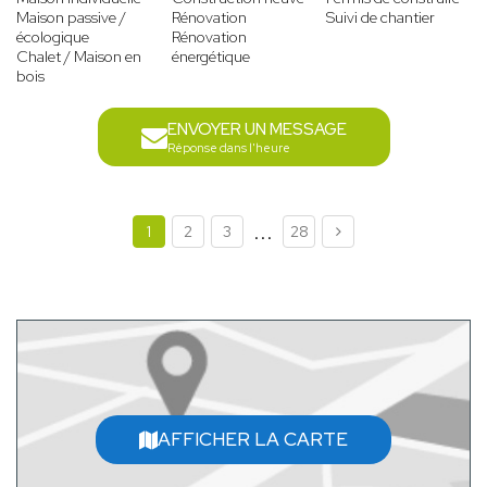
Maison passive /
Rénovation
Suivi de chantier
écologique
Rénovation
Chalet / Maison en
énergétique
bois
ENVOYER UN MESSAGE
Réponse dans l'heure
...
1
2
3
28
AFFICHER LA CARTE