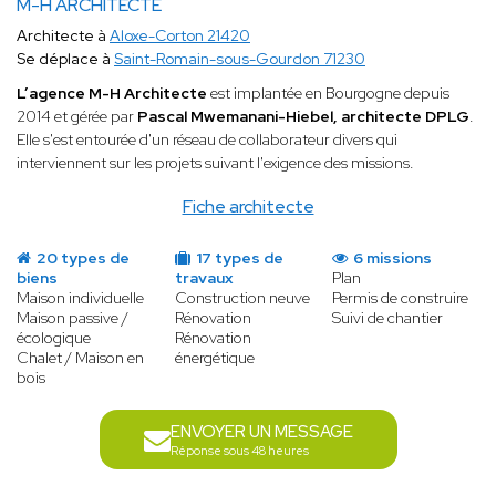
M-H ARCHITECTE
Architecte à
Aloxe-Corton 21420
Se déplace à
Saint-Romain-sous-Gourdon 71230
L’agence M-H Architecte
est implantée en Bourgogne depuis
2014 et gérée par
Pascal Mwemanani-Hiebel, architecte DPLG
.
Elle s'est entourée d'un réseau de collaborateur divers qui
interviennent sur les projets suivant l'exigence des missions.
Fiche architecte
20 types de
17 types de
6 missions
biens
travaux
Plan
Maison individuelle
Construction neuve
Permis de construire
Maison passive /
Rénovation
Suivi de chantier
écologique
Rénovation
Chalet / Maison en
énergétique
bois
ENVOYER UN MESSAGE
Réponse sous 48 heures