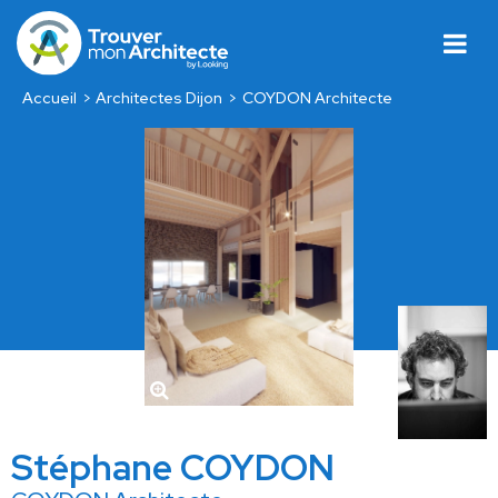
Accueil
Architectes Dijon
COYDON Architecte
Stéphane COYDON