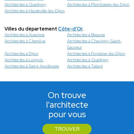
Architectes à Quetigny
Architectes à Plombieres-les-Dijon
Architectes à Hauteville-les-Dijon
Villes du département
Côte-d'Or
.
Architectes à Auxonne
Architectes à Beaune
Architectes à Chenôve
Architectes à Chevigny-Saint-
Sauveur
Architectes à Dijon
Architectes à Fontaine-lès-Dijon
Architectes à Longvic
Architectes à Quetigny
Architectes à Saint-Apollinaire
Architectes à Talant
On trouve
l'architecte
pour vous
TROUVER