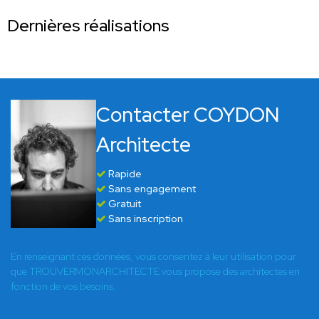
Dernières réalisations
Contacter COYDON
Architecte
Rapide
Sans engagement
Gratuit
Sans inscription
En renseignant ces données, vous consentez à leur utilisation pour
que TROUVERMONARCHITECTE vous propose des architectes en
fonction de vos besoins.