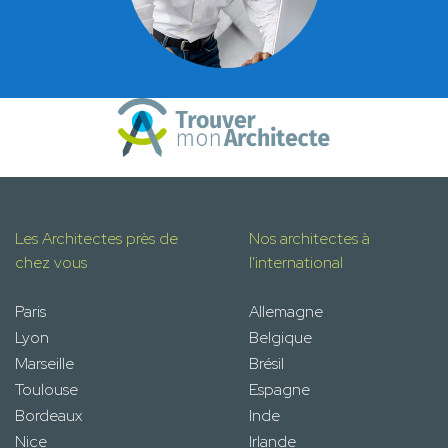
Les Architectes près de
Nos architectes à
chez vous
l'international
Paris
Allemagne
Lyon
Belgique
Marseille
Brésil
Toulouse
Espagne
Bordeaux
Inde
Nice
Irlande