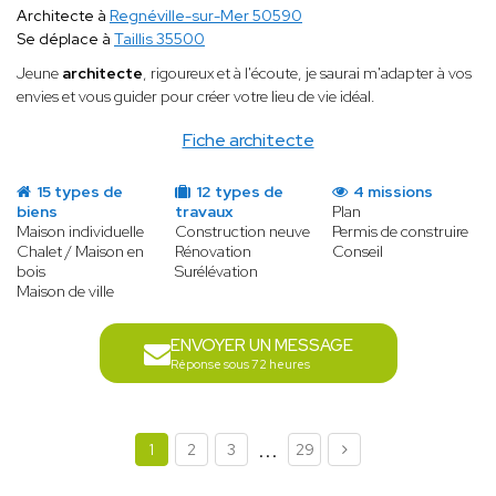
Architecte à
Regnéville-sur-Mer 50590
Se déplace à
Taillis 35500
Jeune
architecte
, rigoureux et à l'écoute, je saurai m'adapter à vos
envies et vous guider pour créer votre lieu de vie idéal.
Fiche architecte
15 types de
12 types de
4 missions
biens
travaux
Plan
Maison individuelle
Construction neuve
Permis de construire
Chalet / Maison en
Rénovation
Conseil
bois
Surélévation
Maison de ville
ENVOYER UN MESSAGE
Réponse sous 72 heures
...
1
2
3
29