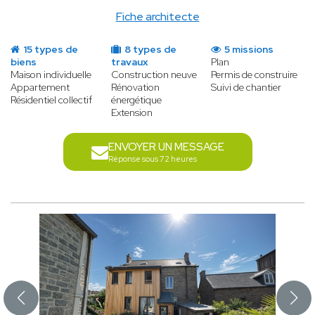
Fiche architecte
15 types de
8 types de
5 missions
biens
travaux
Plan
Maison individuelle
Construction neuve
Permis de construire
Appartement
Rénovation
Suivi de chantier
Résidentiel collectif
énergétique
Extension
ENVOYER UN MESSAGE
Réponse sous 72 heures