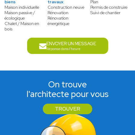
biens
travaux
Plan
Maison individuelle
Construction neuve
Permis de construire
Maison passive /
Rénovation
Suivi de chantier
écologique
Rénovation
Chalet / Maison en
énergétique
bois
ENVOYER UN MESSAGE
Réponse dans l'heure
On trouve
l'architecte pour vous
TROUVER