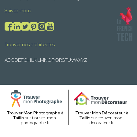
Suivez-nous
Trouver nos architectes
A
B
C
D
E
F
G
H
I
J
K
L
M
N
O
P
Q
R
S
T
U
V
W
X
Y
Z
Trouver Mon Photographe à
Trouver Mon Décorateur à
Taillis
sur trouver-mon-
Taillis
sur trouver-mon-
photographe.fr
decorateur.fr