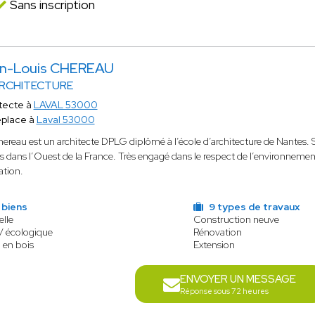
Sans inscription
n-Louis CHEREAU
ARCHITECTURE
tecte à
LAVAL 53000
éplace à
Laval 53000
hereau est un architecte DPLG diplômé à l’école d’architecture de Nantes. 
s dans l’Ouest de la France. Très engagé dans le respect de l’environnement
ation.
 biens
9 types de travaux
elle
Construction neuve
/ écologique
Rénovation
 en bois
Extension
ENVOYER UN MESSAGE
Réponse sous 72 heures