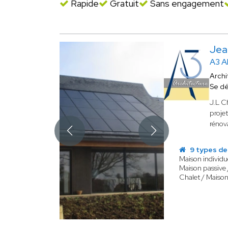
Rapide
Gratuit
Sans engagement
Jea
A3 
Archi
Se d
J.L C
projet
rénov
9 types de
Maison individu
Maison passive 
Chalet / Maison