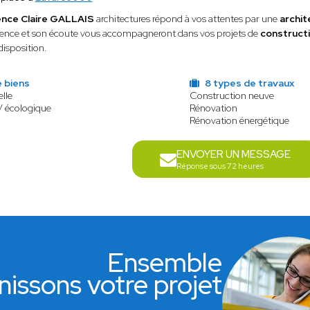
ence Claire GALLAIS
architectures répond à vos attentes par une
archit
ience et son écoute vous accompagneront dans vos projets de
construct
disposition.
 biens
8 types de travaux
lle
Construction neuve
/ écologique
Rénovation
Rénovation énergétique
ENVOYER UN MESSAGE
Réponse sous 72 heures
Ensemble
nissons votre projet