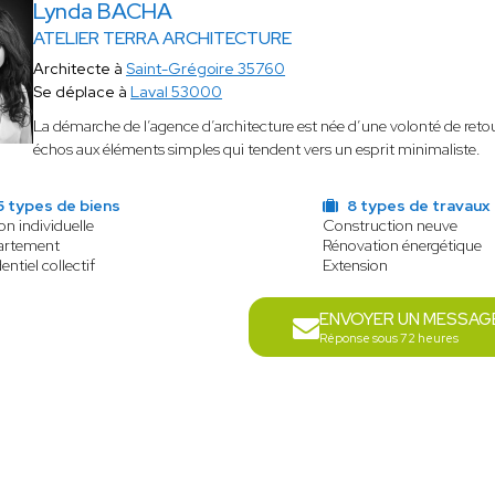
Lynda BACHA
ATELIER TERRA ARCHITECTURE
Architecte à
Saint-Grégoire 35760
Se déplace à
Laval 53000
La démarche de l’agence d’architecture est née d’une volonté de retour
échos aux éléments simples qui tendent vers un esprit minimaliste.
5 types de biens
8 types de travaux
on individuelle
Construction neuve
artement
Rénovation énergétique
entiel collectif
Extension
ENVOYER UN MESSAG
Réponse sous 72 heures