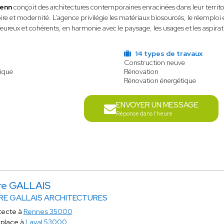
zenn
conçoit des architectures contemporaines enracinées dans leur territoi
e et modernité. L’agence privilégie les matériaux biosourcés, le réemploi e
eureux et cohérents, en harmonie avec le paysage, les usages et les aspirat
14 types de travaux
Construction neuve
gique
Rénovation
Rénovation énergétique
ENVOYER UN MESSAGE
Réponse dans l'heure
ire GALLAIS
RE GALLAIS ARCHITECTURES
tecte à
Rennes 35000
place à
Laval 53000