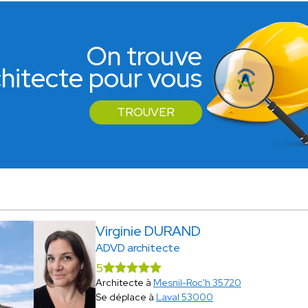
On trouve
rchitecte pour vous
TROUVER
Virginie DURAND
ADVD architecte
5
Architecte à
Mesnil-Roc'h 35720
Se déplace à
Laval 53000