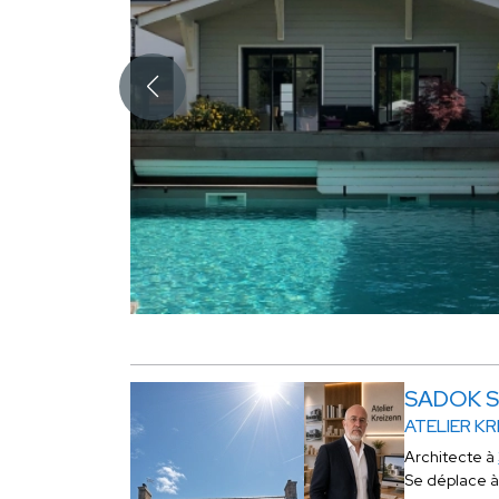
SADOK S
ATELIER K
Architecte à
Se déplace 