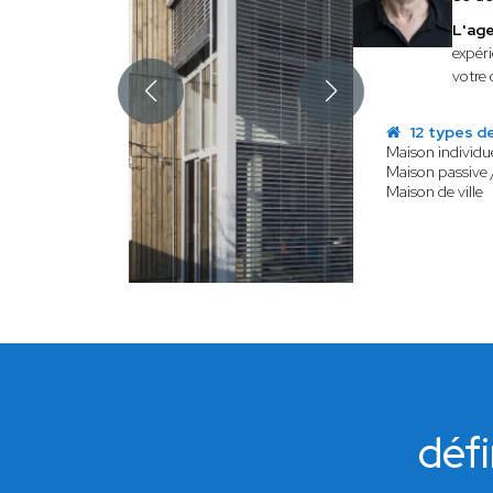
L'ag
expér
votre 
12 types de
Maison individue
Maison passive 
Maison de ville
défi