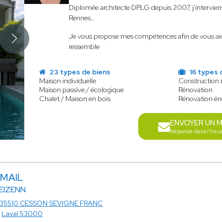
Diplomée architecte DPLG depuis 2007, j'intervien
Rennes…
Je vous propose mes compétences afin de vous aider 
ressemble
23 types de biens
16 types 
Maison individuelle
Construction
Maison passive / écologique
Rénovation
Chalet / Maison en bois
Rénovation én
ENVOYER UN 
Réponse dans l'heu
MAIL
REIZENN
35510 CESSON SEVIGNE FRANC
à
Laval 53000