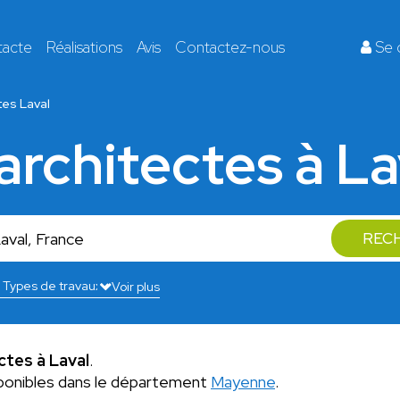
tacte
Réalisations
Avis
Contactez-nous
Se 
tes Laval
 architectes à La
REC
Voir plus
ctes à Laval
.
ponibles dans le département
Mayenne
.