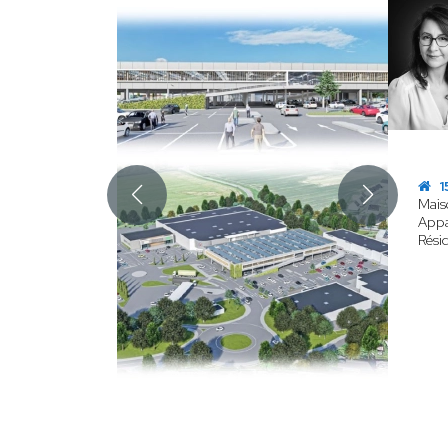
1
Mais
App
Résid