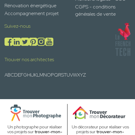
Rénovation énergétique
CGPS - conditions
Accompagnement projet
générales de vente
Suivez-nous
Trouver nos architectes
A
B
C
D
E
F
G
H
I
J
K
L
M
N
O
P
Q
R
S
T
U
V
W
X
Y
Z
Un photographe pour réaliser
Un décorateur pour réaliser vos
vos projets sur
trouver-mon-
projets sur
trouver-mon-