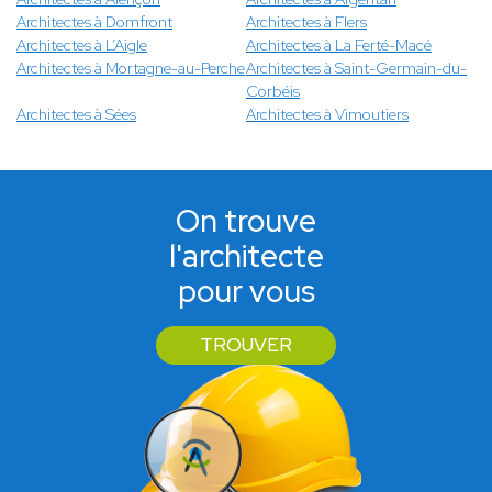
Architectes à Domfront
Architectes à Flers
Architectes à L’Aigle
Architectes à La Ferté-Macé
Architectes à Mortagne-au-Perche
Architectes à Saint-Germain-du-
Corbéis
Architectes à Sées
Architectes à Vimoutiers
On trouve
l'architecte
pour vous
TROUVER