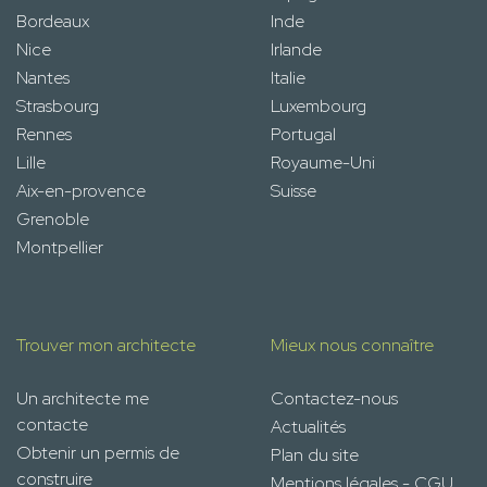
Bordeaux
Inde
Nice
Irlande
Nantes
Italie
Strasbourg
Luxembourg
Rennes
Portugal
Lille
Royaume-Uni
Aix-en-provence
Suisse
Grenoble
Montpellier
Trouver mon architecte
Mieux nous connaître
Un architecte me
Contactez-nous
contacte
Actualités
Obtenir un permis de
Plan du site
construire
Mentions légales - CGU