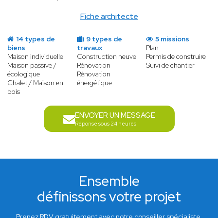
Fiche architecte
14 types de
9 types de
5 missions
biens
travaux
Plan
Maison individuelle
Construction neuve
Permis de construire
Maison passive /
Rénovation
Suivi de chantier
écologique
Rénovation
Chalet / Maison en
énergétique
bois
ENVOYER UN MESSAGE
Réponse sous 24 heures
Ensemble
définissons votre projet
Prenez RDV gratuitement avec notre conseiller spécialiste.