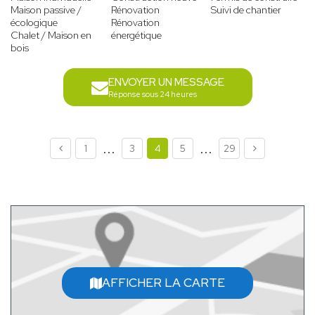
Maison passive /
Rénovation
Suivi de chantier
écologique
Rénovation
Chalet / Maison en
énergétique
bois
ENVOYER UN MESSAGE
Réponse sous 24 heures
...
...
1
3
4
5
29
AFFICHER LA CARTE