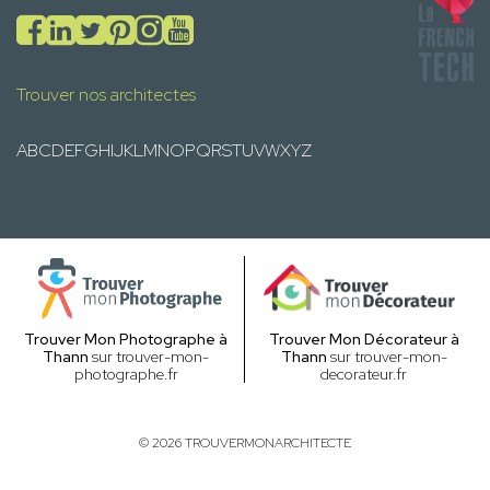
Trouver nos architectes
A
B
C
D
E
F
G
H
I
J
K
L
M
N
O
P
Q
R
S
T
U
V
W
X
Y
Z
Trouver Mon Photographe à
Trouver Mon Décorateur à
Thann
sur trouver-mon-
Thann
sur trouver-mon-
photographe.fr
decorateur.fr
© 2026 TROUVERMONARCHITECTE