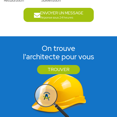
Restauration
Surélévation
ENVOYER UN MESSAGE
Réponse sous 24 heures
On trouve
l'architecte pour vous
TROUVER