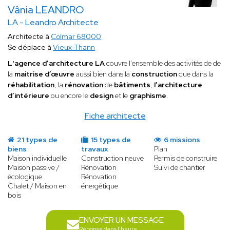
Vânia LEANDRO
LA - Leandro Architecte
Architecte à
Colmar 68000
Se déplace à
Vieux-Thann
L'agence d’architecture LA
couvre l’ensemble des activités de de
la
maitrise d’œuvre
aussi bien dans la
construction
que dans la
réhabilitation
, la
rénovation
de
bâtiments
,
l’architecture
d’intérieure
ou encore le
design
et le
graphisme
.
Fiche architecte
21 types de
15 types de
6 missions
biens
travaux
Plan
Maison individuelle
Construction neuve
Permis de construire
Maison passive /
Rénovation
Suivi de chantier
écologique
Rénovation
Chalet / Maison en
énergétique
bois
ENVOYER UN MESSAGE
Réponse dans l'heure