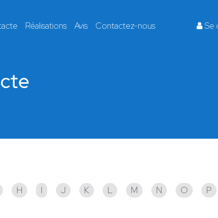
tacte
Réalisations
Avis
Contactez-nous
Se 
ecte
!
H
I
J
K
L
M
N
O
P