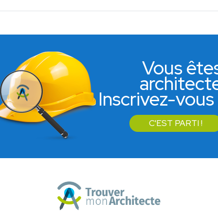
Vous ête
architect
Inscrivez-vous 
C'EST PARTI !