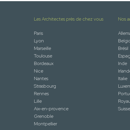
Les Architectes près de chez vous
Nos ar
Paris
Alle
Lyon
Belgi
Marseille
Brésil
Toulouse
Espa
Bordeaux
Inde
Nice
Irland
Nantes
Italie
Strasbourg
Luxe
Rennes
Portu
Lille
Roya
Aix-en-provence
Suiss
Grenoble
Montpellier