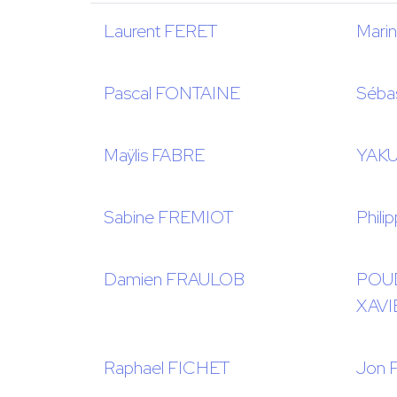
Laurent FERET
Mari
Pascal FONTAINE
Séba
Maÿlis FABRE
YAK
Sabine FREMIOT
Phil
Damien FRAULOB
POU
XAVI
Raphael FICHET
Jon