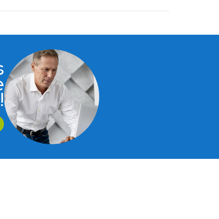
s
e
!