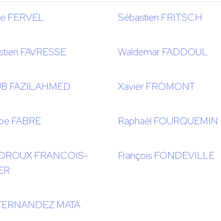
ne FERVEL
Sébastien FRITSCH
stien FAVRESSE
Waldemar FADDOUL
UB FAZILAHMED
Xavier FROMONT
ippe FABRE
Raphaël FOURQUEMIN
DROUX FRANCOIS-
François FONDEVILLE
ER
 FERNANDEZ MATA