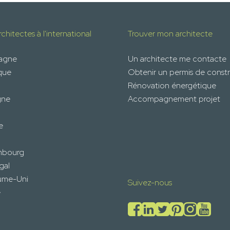
chitectes à l'international
Trouver mon architecte
magne
Un architecte me contacte
que
Obtenir un permis de constr
Rénovation énergétique
gne
Accompagnement projet
e
mbourg
gal
ume-Uni
Suivez-nous
e