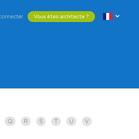
connecter
Vous êtes architecte ?
Q
R
S
T
U
V