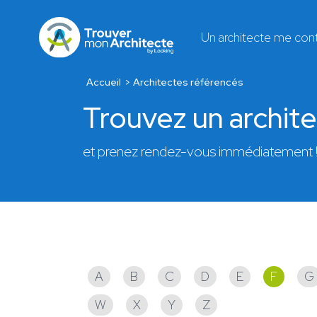
Un architecte me con
Accueil
Architectes référencés
Trouvez un archit
et prenez rendez-vous immédiatement 
Architectes référencés
A
B
C
D
E
F
G
W
X
Y
Z