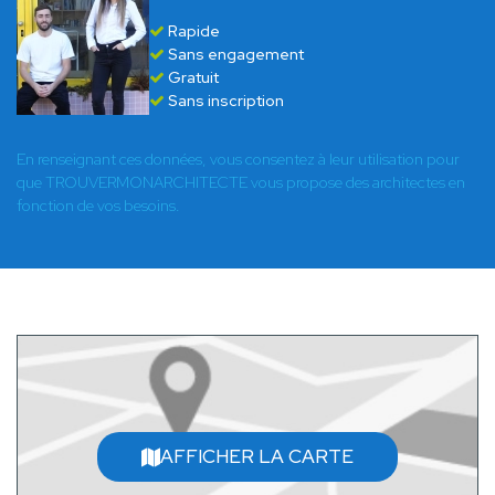
Rapide
Sans engagement
Gratuit
Sans inscription
En renseignant ces données, vous consentez à leur utilisation pour
que TROUVERMONARCHITECTE vous propose des architectes en
fonction de vos besoins.
AFFICHER LA CARTE