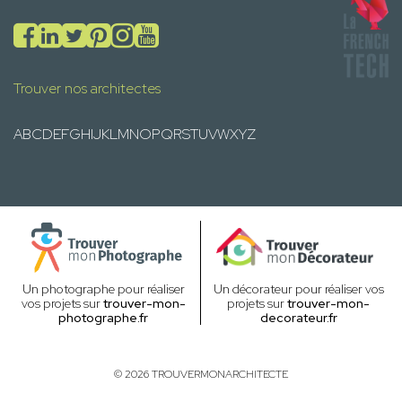
Trouver nos architectes
A
B
C
D
E
F
G
H
I
J
K
L
M
N
O
P
Q
R
S
T
U
V
W
X
Y
Z
Un photographe pour réaliser
Un décorateur pour réaliser vos
vos projets sur
trouver-mon-
projets sur
trouver-mon-
photographe.fr
decorateur.fr
© 2026 TROUVERMONARCHITECTE