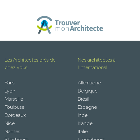
Les Architectes près de
Nos architectes à
chez vous
l'international
Paris
Allemagne
Lyon
Belgique
Marseille
Brésil
Toulouse
Espagne
Bordeaux
Inde
Nice
Irlande
Nantes
Italie
Strasbourg
Luxembourg