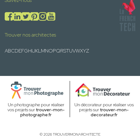
Suivez-nous
Trouver nos architectes
A
B
C
D
E
F
G
H
I
J
K
L
M
N
O
P
Q
R
S
T
U
V
W
X
Y
Z
Un photographe pour réaliser
Un décorateur pour réaliser vos
vos projets sur
trouver-mon-
projets sur
trouver-mon-
photographe.fr
decorateur.fr
© 2026 TROUVERMONARCHITECTE