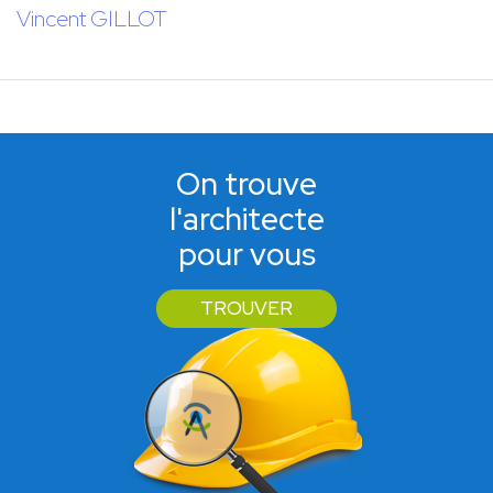
Vincent GILLOT
On trouve
l'architecte
pour vous
TROUVER