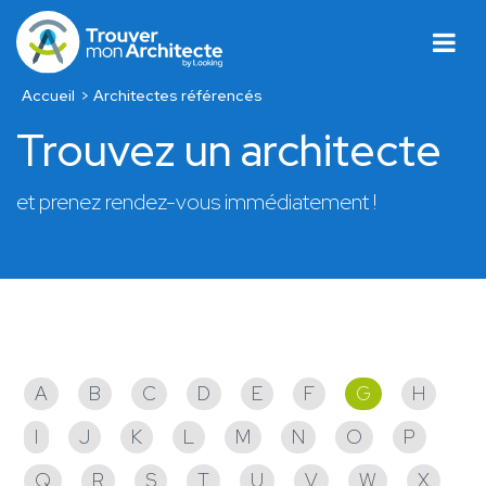
Accueil
Architectes référencés
Trouvez un architecte
et prenez rendez-vous immédiatement !
Architectes référencés
A
B
C
D
E
F
G
H
I
J
K
L
M
N
O
P
Q
R
S
T
U
V
W
X