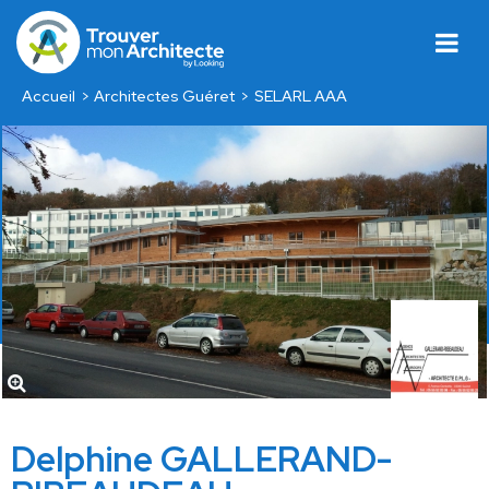
Accueil
Architectes Guéret
SELARL AAA
Delphine GALLERAND-