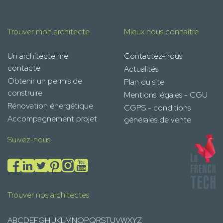
Trouver mon architecte
Mieux nous connaître
Un architecte me
Contactez-nous
contacte
Actualités
Obtenir un permis de
Plan du site
construire
Mentions légales - CGU
Rénovation énergétique
CGPS - conditions
Accompagnement projet
générales de vente
Suivez-nous
Trouver nos architectes
A
B
C
D
E
F
G
H
I
J
K
L
M
N
O
P
Q
R
S
T
U
V
W
X
Y
Z