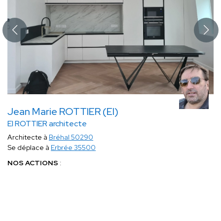
Jean Marie ROTTIER (EI)
EI ROTTIER architecte
Architecte à
Bréhal 50290
Se déplace à
Erbrée 35500
NOS ACTIONS
:
Déterminer les
besoins
du Maître d’Ouvrage
;
Analyser
et
interroger
les services