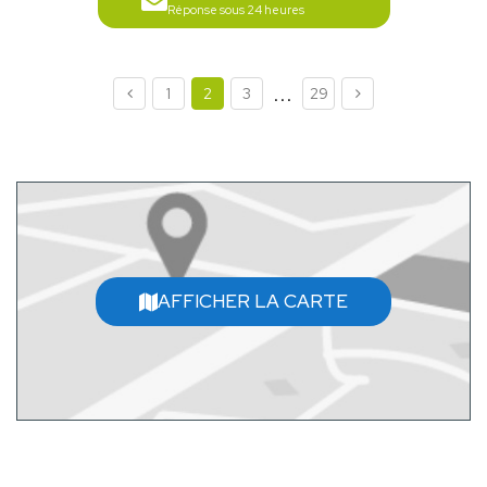
Réponse sous 24 heures
...
1
2
3
29
AFFICHER LA CARTE