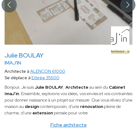
Julie BOULAY
IMAJ'IN
Architecte à
ALENÇON 61000
Se déplace à
Erbrée 35500
Bonjour, Je suis
Julie BOULAY
,
Architecte
au sein du
Cabinet
ImaJ’in
. Ensemble, explorons vos idées, vos envies et vos contraintes
pour donner naissance à un projet sur mesure. Que vous rêviez d'une
maison au
design
contemporain, d'une
rénovation
pleine de
charme, d'une
extension
pensée pour votre
Fiche architecte