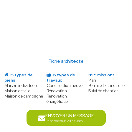
compétents ;
Élaborer
le
projet architectural ;
Déposer le
permis de construire ;
Vous
assister
pendant l'instruction ;
Élaborer un
cahier des charges
avec le
Maître d’Ouvrage ;
Fiche architecte
15 types de
15 types de
5 missions
biens
travaux
Plan
Maison individuelle
Construction neuve
Permis de construire
Maison de ville
Rénovation
Suivi de chantier
Maison de campagne
Rénovation
énergétique
ENVOYER UN MESSAGE
Réponse sous 24 heures