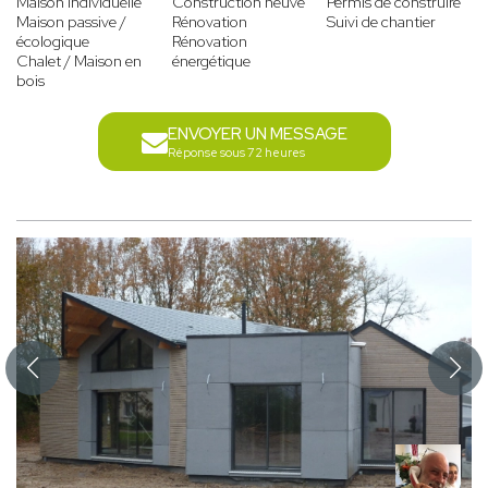
Maison individuelle
Construction neuve
Permis de construire
Maison passive /
Rénovation
Suivi de chantier
écologique
Rénovation
Chalet / Maison en
énergétique
bois
ENVOYER UN MESSAGE
Réponse sous 72 heures