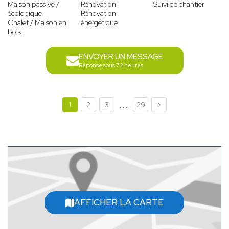
Maison passive /
Rénovation
Suivi de chantier
écologique
Rénovation
Chalet / Maison en
énergétique
bois
ENVOYER UN MESSAGE
Réponse sous 72 heures
...
1
2
3
29
AFFICHER LA CARTE