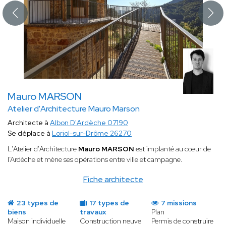
Mauro MARSON
Atelier d'Architecture Mauro Marson
Architecte à
Albon D'Ardèche 07190
Se déplace à
Loriol-sur-Drôme 26270
L'Atelier d'Architecture
Mauro MARSON
est implanté au cœur de
l’Ardèche et mène ses opérations entre ville et campagne.
Fiche architecte
23 types de
17 types de
7 missions
biens
travaux
Plan
Maison individuelle
Construction neuve
Permis de construire