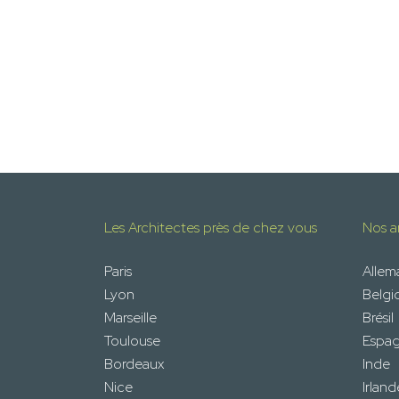
Les Architectes près de chez vous
Nos ar
Paris
Alle
Lyon
Belgi
Marseille
Brésil
Toulouse
Espa
Bordeaux
Inde
Nice
Irland