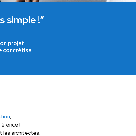
 simple !”
on projet
e concrétise
tion
,
érence !
 les architectes.