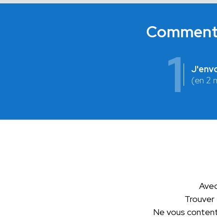
Comment c
1
J'env
(en 2 
Avec
Trouver
Ne vous contente