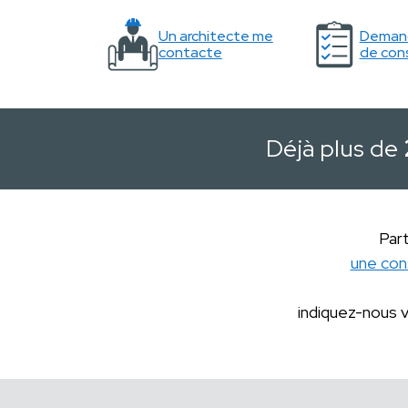
Un architecte me
Demand
contacte
de cons
Déjà plus de
Part
une con
indiquez-nous 