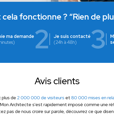
ela fonctionne ? “Rien de plus
2
3
oie ma demande
Je suis contacté
M
minutes)
(24h à 48h)
s
Avis clients
 plus de
2 000 000 de visiteurs
et
80 000 mises en rela
 Mon Architecte s'est rapidement imposé comme une réf
z pas de nous croire sur parole, découvrez ce que disent