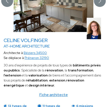
CELINE VOLFINGER
AT-HOME ARCHITECTURE
Architecte à
Béziers 34500
Se déplace à
Préneron 32190
30 ans d’expérience de projets de tous types de
bâtiments privés
ou publics
. Spécialiste de la
rénovation
, la
transformation
,
l’extension
et la
valorisation
de biens et l'accompagnement dans
tous projets de
réhabilitation
,
extension
,
rénovation
énergétique
et
design intérieur.
Fiche architecte
13 types de
11 types de
6 missions