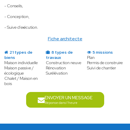
- Conseils,
- Conception,
- Suive d'exécution.
Fiche architecte
21 types de
8 types de
5 missions
biens
travaux
Plan
Maison individuelle
Construction neuve
Permis de construire
Maison passive /
Rénovation
Suivi de chantier
écologique
Surélévation
Chalet / Maison en
bois
ENVOYER UN MESSAGE
Réponse dans l'heure