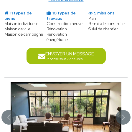
11 types de
10 types de
5 missions
biens
travaux
Plan
Maison individuelle
Construction neuve
Permis de construire
Maison de ville
Rénovation
Suivi de chantier
Maison de campagne
Rénovation
énergétique
ENVOYER UN MESSAGE
Réponse sous 72 heures