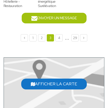
Hôtellerie -
énergétique
Restauration
Surélévation
ENVOYER UN MESSAGE
...
1
2
3
4
29
AFFICHER LA CARTE