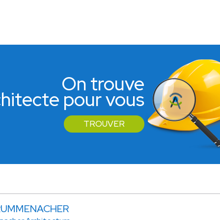
On trouve
rchitecte pour vous
TROUVER
KRUMMENACHER