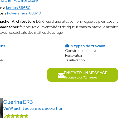
acher Architecture
te à
Kembs 68680
ce à
Pulversheim 68840
acher Architecture
bénéficie d’une situation privilégiée au plein cœur d
ummenacher
fait preuve d’inventivité et de rigueur dans sa pratique architec
avec les souhaits des maîtres d’ouvrage.
ens
9 types de travaux
Construction neuve
Rénovation
ne
Surélévation
ENVOYER UN MESSAGE
Réponse sous 72 heures
Guerina ERB
VieW architecture & décoration
5