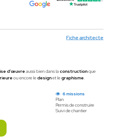
Fiche architecte
ise d’œuvre
aussi bien dans la
construction
que
érieure
ou encore le
design
et le
graphisme
.
6 missions
Plan
Permis de construire
Suivi de chantier