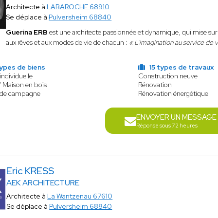
Architecte à
LABAROCHE 68910
Se déplace à
Pulversheim 68840
Guerina ERB
est une architecte passionnée et dynamique, qui mise sur l
aux rêves et aux modes de vie de chacun :
« L'imagination au service de v
ypes de biens
15 types de travaux
individuelle
Construction neuve
/ Maison en bois
Rénovation
 de campagne
Rénovation énergétique
ENVOYER UN MESSAGE
Réponse sous 72 heures
Eric KRESS
AEK ARCHITECTURE
Architecte à
La Wantzenau 67610
Se déplace à
Pulversheim 68840