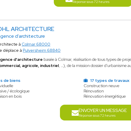
Réponse sous 72 heures
OHL ARCHITECTURE
gence d'architecture
rchitecte à
Colmar 68000
e déplace à
Pulversheim 68840
gence d'architecture
basée à Colmar, réalisation de tous types de proje
ommercial, agricole, industriel
, …), de la mission dossier d'urbanisme a
s de biens
17 types de travaux
viduelle
Construction neuve
ive / écologique
Rénovation
ison en bois
Rénovation énergétique
ENVOYER UN MESSAGE
Réponse sous 72 heures