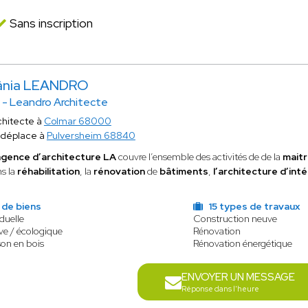
Sans inscription
ânia LEANDRO
 - Leandro Architecte
chitecte à
Colmar 68000
 déplace à
Pulversheim 68840
agence d’architecture LA
couvre l’ensemble des activités de de la
maitr
s la
réhabilitation
, la
rénovation
de
bâtiments
,
l’architecture d’int
 de biens
15 types de travaux
duelle
Construction neuve
ve / écologique
Rénovation
son en bois
Rénovation énergétique
ENVOYER UN MESSAGE
Réponse dans l'heure