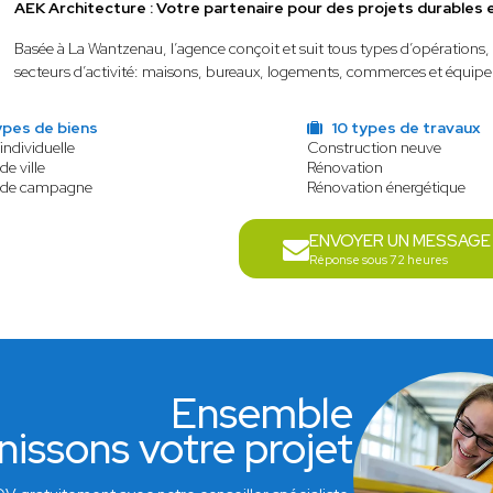
AEK Architecture : Votre partenaire pour des projets durables 
Basée à La Wantzenau, l’agence conçoit et suit tous types d’opérations
secteurs d’activité: maisons, bureaux, logements, commerces et équip
ypes de biens
10 types de travaux
individuelle
Construction neuve
de ville
Rénovation
 de campagne
Rénovation énergétique
ENVOYER UN MESSAGE
Réponse sous 72 heures
Ensemble
nissons votre projet