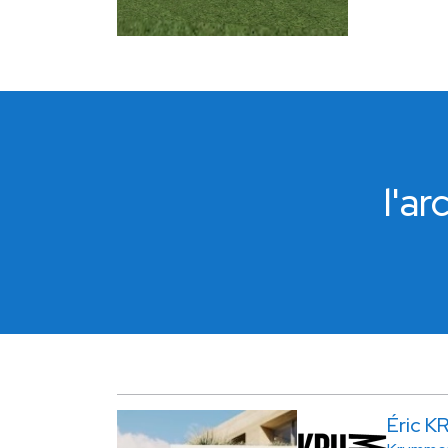
l'a
Éric 