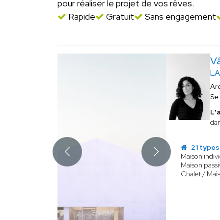
pour réaliser le projet de vos rêves.
Rapide
Gratuit
Sans engagement
V
LA
Ar
Se
L'
dan
21 types
Maison indivi
Maison passi
Chalet / Mai