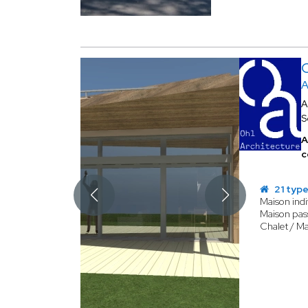
A
A
S
A
c
21 type
Maison indi
Maison pass
Chalet / Ma