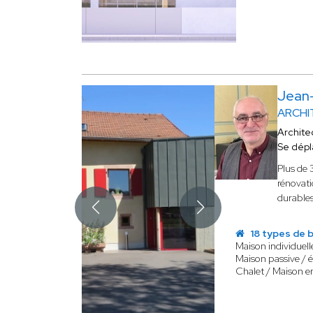
Jean
ARCHI
Archite
Se dépl
Plus de 
rénovati
durables
18 types de b
Maison individuell
Maison passive / 
Chalet / Maison e