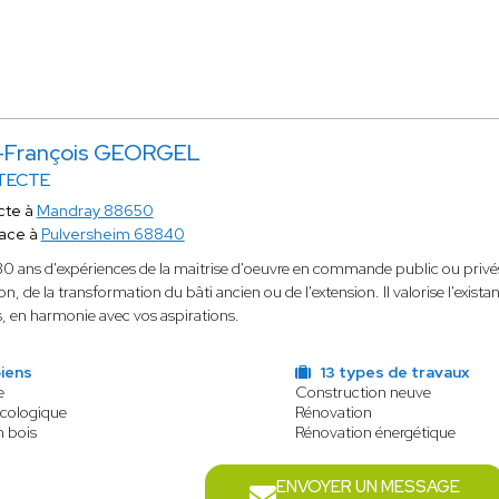
-François GEORGEL
TECTE
cte à
Mandray 88650
ace à
Pulversheim 68840
30 ans d'expériences de la maitrise d'oeuvre en commande public ou privé
on, de la transformation du bâti ancien ou de l'extension. Il valorise l'exista
, en harmonie avec vos aspirations.
iens
13 types de travaux
e
Construction neuve
écologique
Rénovation
n bois
Rénovation énergétique
ENVOYER UN MESSAGE