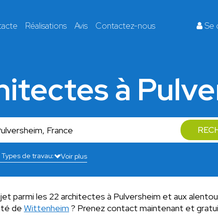
tacte
Réalisations
Avis
Contactez-nous
Se 
hitectes à Pulv
REC
Voir plus
jet parmi les 22 architectes à Pulversheim et aux alentou
mité de
Wittenheim
? Prenez contact maintenant et grat