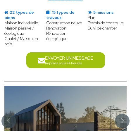
22 types de
15 types de
5 missions
biens
travaux
Plan
Maison individuelle
Construction neuve
Permis de construire
Maison passive /
Rénovation
Suivi de chantier
écologique
Rénovation
Chalet / Maison en
énergétique
bois
ENVOYER UN MESSAGE
Réponse sous 24 heures