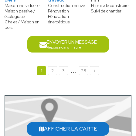
biens
travaux
Plan
Maison individuelle
Construction neuve
Permis de construire
Maison passive /
Rénovation
Suivi de chantier
écologique
Rénovation
Chalet / Maison en
énergétique
bois
ENVOYER UN MESSAGE
Réponse dans l'heure
...
1
2
3
28
AFFICHER LA CARTE