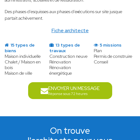
administratifs, scolaires et de restauration.
Des phases d’esquisses aux phases d’exécutions sur site jusque
partait achèvement.
Fiche architecte
15 types de
13 types de
5 missions
biens
travaux
Plan
Maison individuelle
Construction neuve
Permis de construire
Chalet / Maison en
Rénovation
Conseil
bois
Rénovation
Maison de ville
énergétique
ENVOYER UN MESSAGE
Réponse sous 72 heures
On trouve