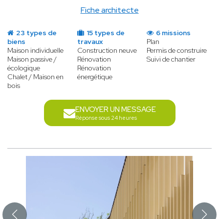
Fiche architecte
23 types de
15 types de
6 missions
biens
travaux
Plan
Maison individuelle
Construction neuve
Permis de construire
Maison passive /
Rénovation
Suivi de chantier
écologique
Rénovation
Chalet / Maison en
énergétique
bois
ENVOYER UN MESSAGE
Réponse sous 24 heures