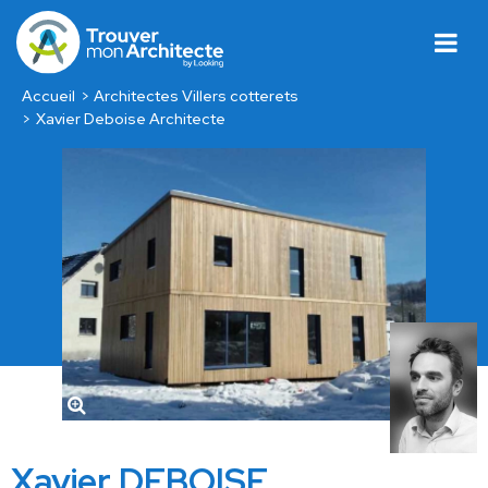
Accueil
Architectes Villers cotterets
Xavier Deboise Architecte
Xavier DEBOISE