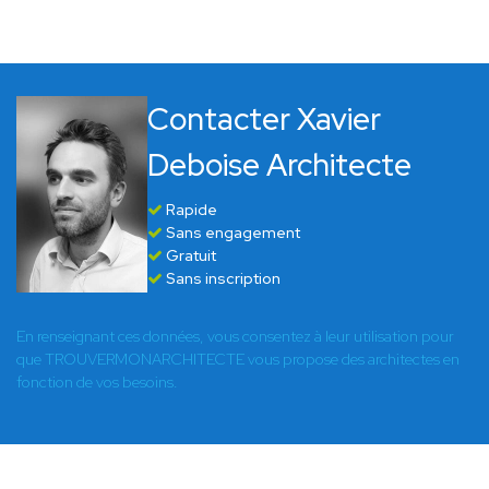
Contacter Xavier
Deboise Architecte
Rapide
Sans engagement
Gratuit
Sans inscription
En renseignant ces données, vous consentez à leur utilisation pour
que TROUVERMONARCHITECTE vous propose des architectes en
fonction de vos besoins.