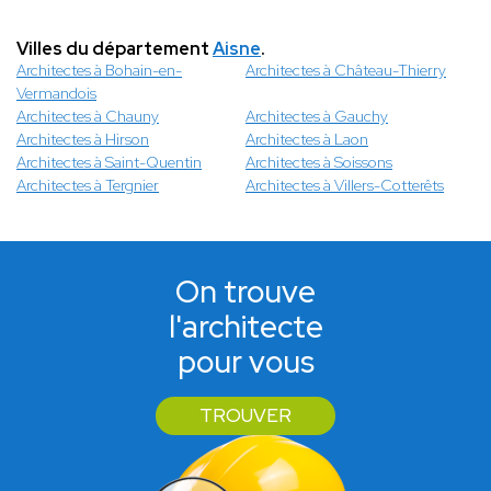
Villes du département
Aisne
.
Architectes à Bohain-en-
Architectes à Château-Thierry
Vermandois
Architectes à Chauny
Architectes à Gauchy
Architectes à Hirson
Architectes à Laon
Architectes à Saint-Quentin
Architectes à Soissons
Architectes à Tergnier
Architectes à Villers-Cotterêts
On trouve
l'architecte
pour vous
TROUVER