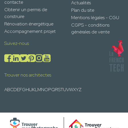
contacte
Actualités
Obtenir un permis de
Plan du site
construire
Mentions légales - CGU
Rénovation énergétique
CGPS - conditions
Accompagnement projet
générales de vente
Suivez-nous
Trouver nos architectes
A
B
C
D
E
F
G
H
I
J
K
L
M
N
O
P
Q
R
S
T
U
V
W
X
Y
Z