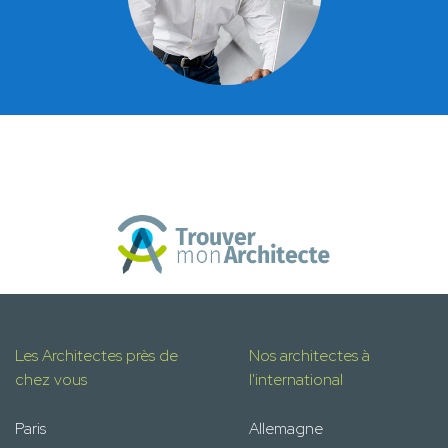
Les Architectes près de
Nos architectes à
chez vous
l'international
Paris
Allemagne