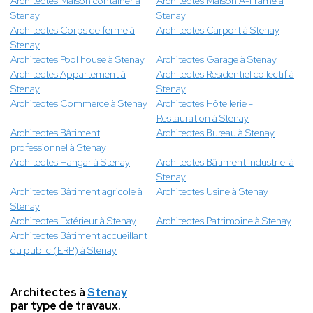
Architectes Maison container à
Architectes Maison A-Frame à
Stenay
Stenay
Architectes Corps de ferme à
Architectes Carport à Stenay
Stenay
Architectes Pool house à Stenay
Architectes Garage à Stenay
Architectes Appartement à
Architectes Résidentiel collectif à
Stenay
Stenay
Architectes Commerce à Stenay
Architectes Hôtellerie -
Restauration à Stenay
Architectes Bâtiment
Architectes Bureau à Stenay
professionnel à Stenay
Architectes Hangar à Stenay
Architectes Bâtiment industriel à
Stenay
Architectes Bâtiment agricole à
Architectes Usine à Stenay
Stenay
Architectes Extérieur à Stenay
Architectes Patrimoine à Stenay
Architectes Bâtiment accueillant
du public (ERP) à Stenay
Architectes à
Stenay
par type de travaux.