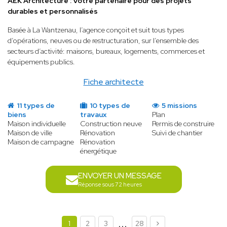
AEK Architecture : Votre partenaire pour des projets
durables et personnalisés
Basée à La Wantzenau, l’agence conçoit et suit tous types
d’opérations, neuves ou de restructuration, sur l’ensemble des
secteurs d’activité: maisons, bureaux, logements, commerces et
équipements publics.
Fiche architecte
11 types de
10 types de
5 missions
biens
travaux
Plan
Maison individuelle
Construction neuve
Permis de construire
Maison de ville
Rénovation
Suivi de chantier
Maison de campagne
Rénovation
énergétique
ENVOYER UN MESSAGE
Réponse sous 72 heures
...
1
2
3
28