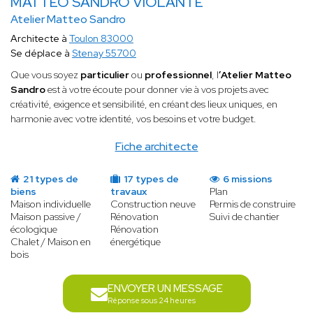
MATTEO SANDRO VIOLANTE
Atelier Matteo Sandro
Architecte à
Toulon 83000
Se déplace à
Stenay 55700
Que vous soyez
particulier
ou
professionnel
, l
’Atelier Matteo
Sandro
est à votre écoute pour donner vie à vos projets avec
créativité, exigence et sensibilité, en créant des lieux uniques, en
harmonie avec votre identité, vos besoins et votre budget.
Fiche architecte
21 types de
17 types de
6 missions
biens
travaux
Plan
Maison individuelle
Construction neuve
Permis de construire
Maison passive /
Rénovation
Suivi de chantier
écologique
Rénovation
Chalet / Maison en
énergétique
bois
ENVOYER UN MESSAGE
Réponse sous 24 heures