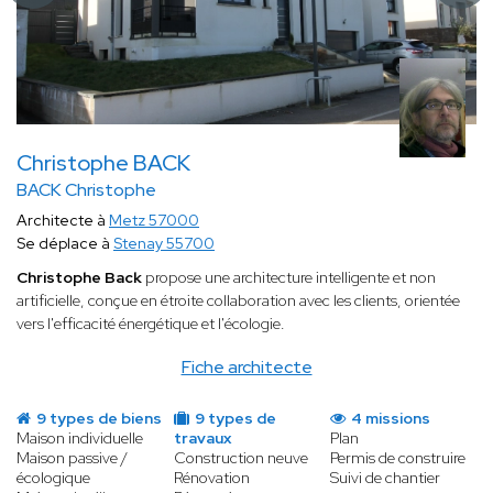
Christophe BACK
BACK Christophe
Architecte à
Metz 57000
Se déplace à
Stenay 55700
Christophe Back
propose une architecture intelligente et non
artificielle, conçue en étroite collaboration avec les clients, orientée
vers l'efficacité énergétique et l'écologie.
Fiche architecte
9 types de biens
9 types de
4 missions
Maison individuelle
travaux
Plan
Maison passive /
Construction neuve
Permis de construire
écologique
Rénovation
Suivi de chantier