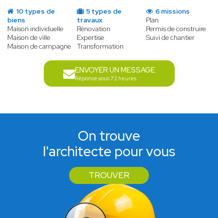
10 types de
5 types de
6 missions
biens
travaux
Plan
Maison individuelle
Rénovation
Permis de construire
Maison de ville
Expertise
Suivi de chantier
Maison de campagne
Transformation
ENVOYER UN MESSAGE
Réponse sous 72 heures
On trouve
l'architecte pour vous
TROUVER