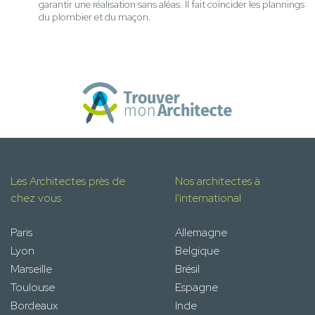
garantir une réalisation sans aléas. Il fait coïncider les plannings
du plombier et du maçon.
Les Architectes près de
Nos architectes à
chez vous
l'international
Paris
Allemagne
Lyon
Belgique
Marseille
Brésil
Toulouse
Espagne
Bordeaux
Inde