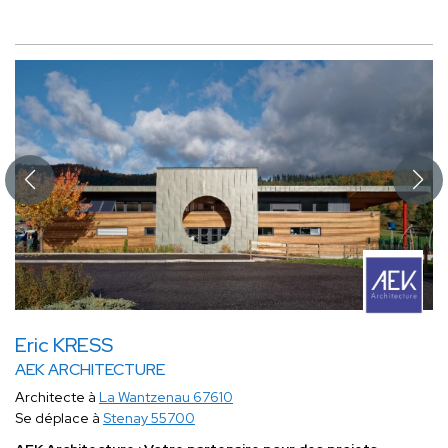
Eric KRESS
AEK ARCHITECTURE
Architecte à
La Wantzenau 67610
Se déplace à
Stenay 55700