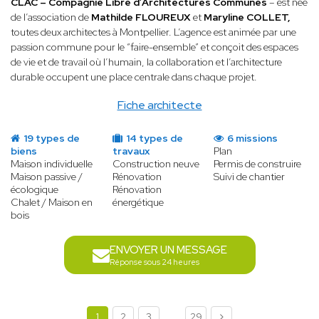
CLAC – Compagnie Libre d’Architectures Communes
– est née
de l’association de
Mathilde FLOUREUX
et
Maryline COLLET,
toutes deux architectes à Montpellier. L’agence est animée par une
passion commune pour le “faire-ensemble” et conçoit des espaces
de vie et de travail où l’humain, la collaboration et l’architecture
durable occupent une place centrale dans chaque projet.
Fiche architecte
19 types de
14 types de
6 missions
biens
travaux
Plan
Maison individuelle
Construction neuve
Permis de construire
Maison passive /
Rénovation
Suivi de chantier
écologique
Rénovation
Chalet / Maison en
énergétique
bois
ENVOYER UN MESSAGE
Réponse sous 24 heures
...
1
2
3
29