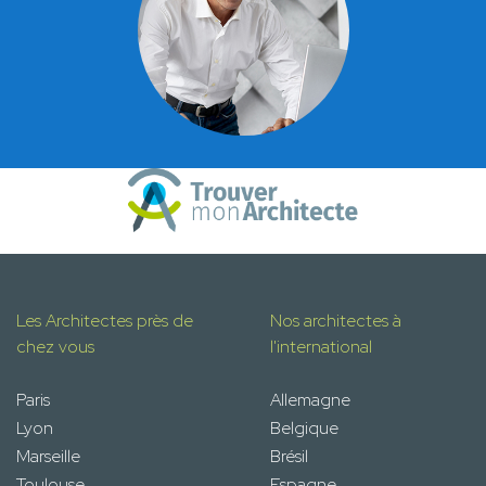
Les Architectes près de
Nos architectes à
chez vous
l'international
Paris
Allemagne
Lyon
Belgique
Marseille
Brésil
Toulouse
Espagne