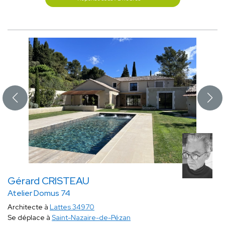
Gérard CRISTEAU
Atelier Domus 74
Architecte à
Lattes 34970
Se déplace à
Saint-Nazaire-de-Pézan