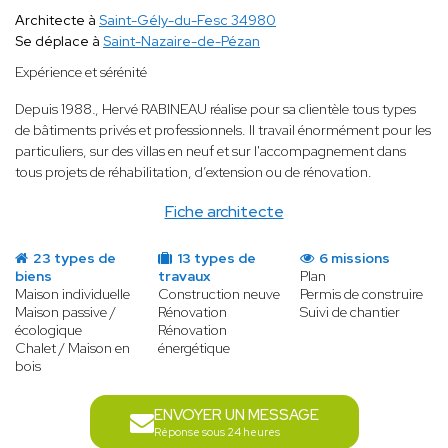
Architecte à
Saint-Gély-du-Fesc 34980
Se déplace à
Saint-Nazaire-de-Pézan
Expérience et sérénité
Depuis 1988
.
, Hervé RABINEAU réalise pour sa clientèle tous types
de bâtiments privés et professionnels. Il travail énormément pour les
particuliers, sur des villas en neuf et sur l'accompagnement dans
tous projets de réhabilitation, d’extension ou de rénovation.
Fiche architecte
23 types de
13 types de
6 missions
biens
travaux
Plan
Maison individuelle
Construction neuve
Permis de construire
Maison passive /
Rénovation
Suivi de chantier
écologique
Rénovation
Chalet / Maison en
énergétique
bois
ENVOYER UN MESSAGE
Réponse sous 24 heures