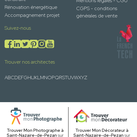
Mentions légales - CGU
Rénovation énergétique
CGPS - conditions
Accompagnement projet
générales de vente
Suivez-nous
Trouver nos architectes
A
B
C
D
E
F
G
H
I
J
K
L
M
N
O
P
Q
R
S
T
U
V
W
X
Y
Z
Trouver Mon Photographe à
Trouver Mon Décorateur à
Saint-Nazaire-de-Pezan
sur
Saint-Nazaire-de-Pezan
sur