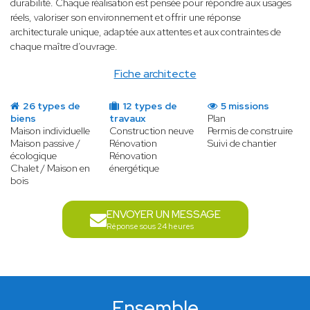
durabilité. Chaque réalisation est pensée pour répondre aux usages
réels, valoriser son environnement et offrir une réponse
architecturale unique, adaptée aux attentes et aux contraintes de
chaque maître d’ouvrage.
Fiche architecte
26 types de
12 types de
5 missions
biens
travaux
Plan
Maison individuelle
Construction neuve
Permis de construire
Maison passive /
Rénovation
Suivi de chantier
écologique
Rénovation
Chalet / Maison en
énergétique
bois
ENVOYER UN MESSAGE
Réponse sous 24 heures
Ensemble