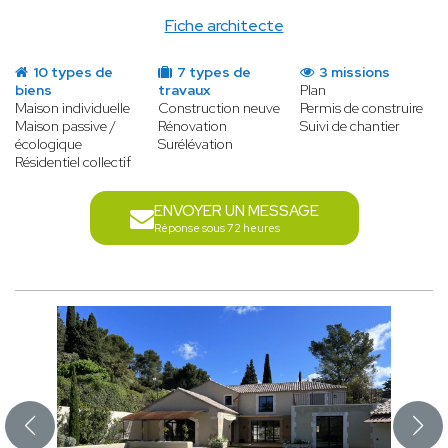
Fiche architecte
10 types de
7 types de
3 missions
biens
travaux
Plan
Maison individuelle
Construction neuve
Permis de construire
Maison passive /
Rénovation
Suivi de chantier
écologique
Surélévation
Résidentiel collectif
ENVOYER UN MESSAGE
Réponse sous 72 heures