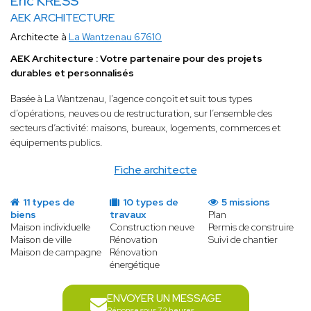
Eric KRESS
AEK ARCHITECTURE
Architecte à
La Wantzenau 67610
AEK Architecture : Votre partenaire pour des projets
durables et personnalisés
Basée à La Wantzenau, l’agence conçoit et suit tous types
d’opérations, neuves ou de restructuration, sur l’ensemble des
secteurs d’activité: maisons, bureaux, logements, commerces et
équipements publics.
Fiche architecte
11 types de
10 types de
5 missions
biens
travaux
Plan
Maison individuelle
Construction neuve
Permis de construire
Maison de ville
Rénovation
Suivi de chantier
Maison de campagne
Rénovation
énergétique
ENVOYER UN MESSAGE
Réponse sous 72 heures