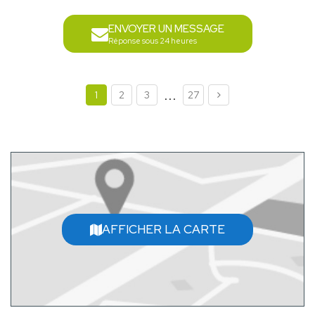
ENVOYER UN MESSAGE
Réponse sous 24 heures
...
1
2
3
27
AFFICHER LA CARTE