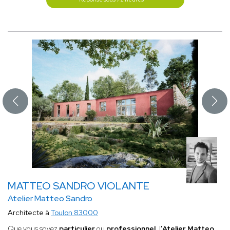
MATTEO SANDRO VIOLANTE
Atelier Matteo Sandro
Architecte à
Toulon 83000
Que vous soyez
particulier
ou
professionnel
, l
’Atelier Matteo