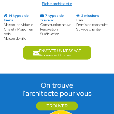
Fiche architecte
14 types de
7 types de
3 missions
biens
travaux
Plan
Maison individuelle
Construction neuve
Permis de construire
Chalet / Maison en
Rénovation
Suivi de chantier
bois
Surélévation
Maison de ville
ENVOYER UN MESSAGE
Réponse sous 72 heures
On trouve
l'architecte pour vous
TROUVER