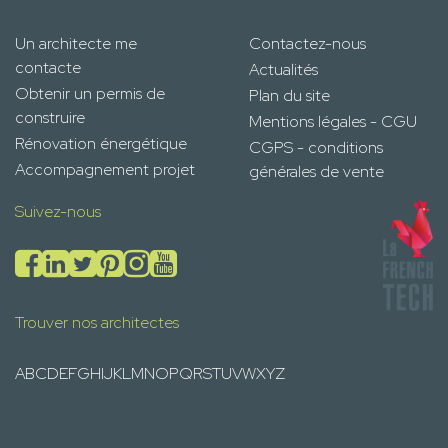
Un architecte me
Contactez-nous
contacte
Actualités
Obtenir un permis de
Plan du site
construire
Mentions légales - CGU
Rénovation énergétique
CGPS - conditions
Accompagnement projet
générales de vente
Suivez-nous
Trouver nos architectes
A
B
C
D
E
F
G
H
I
J
K
L
M
N
O
P
Q
R
S
T
U
V
W
X
Y
Z