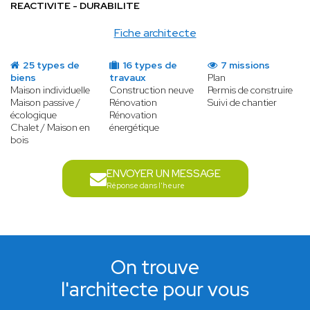
REACTIVITE - DURABILITE
Fiche architecte
25 types de
16 types de
7 missions
biens
travaux
Plan
Maison individuelle
Construction neuve
Permis de construire
Maison passive /
Rénovation
Suivi de chantier
écologique
Rénovation
Chalet / Maison en
énergétique
bois
ENVOYER UN MESSAGE
Réponse dans l'heure
On trouve
l'architecte pour vous