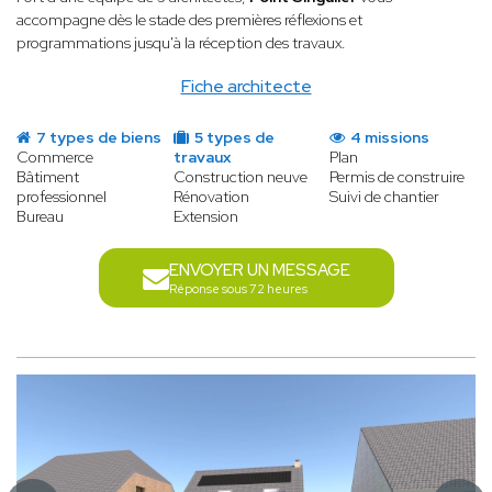
accompagne dès le stade des premières réflexions et
programmations jusqu'à la réception des travaux.
Fiche architecte
7 types de biens
5 types de
4 missions
Commerce
travaux
Plan
Bâtiment
Construction neuve
Permis de construire
professionnel
Rénovation
Suivi de chantier
Bureau
Extension
ENVOYER UN MESSAGE
Réponse sous 72 heures