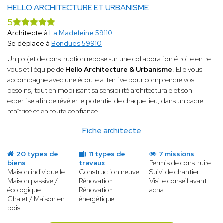
HELLO ARCHITECTURE ET URBANISME
5
Architecte à
La Madeleine 59110
Se déplace à
Bondues 59910
Un projet de construction repose sur une collaboration étroite entre
vous et l'équipe de
Hello Architecture & Urbanisme
. Elle vous
accompagne avec une écoute attentive pour comprendre vos
besoins, tout en mobilisant sa sensibilité architecturale et son
expertise afin de révéler le potentiel de chaque lieu, dans un cadre
maîtrisé et en toute confiance.
Fiche architecte
20 types de
11 types de
7 missions
biens
travaux
Permis de construire
Maison individuelle
Construction neuve
Suivi de chantier
Maison passive /
Rénovation
Visite conseil avant
écologique
Rénovation
achat
Chalet / Maison en
énergétique
bois