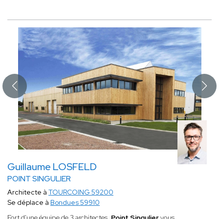
Guillaume LOSFELD
POINT SINGULIER
Architecte à
TOURCOING 59200
Se déplace à
Bondues 59910
Fort d'une équipe de 3 architectes,
Point Singulier
vous