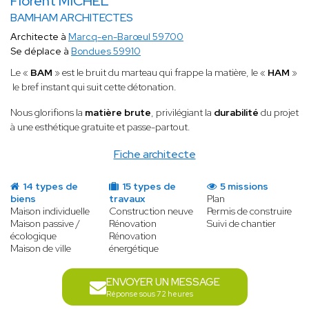
Florent MICHEL
BAMHAM ARCHITECTES
Architecte à
Marcq-en-Barœul 59700
Se déplace à
Bondues 59910
Le «
BAM
» est le bruit du marteau qui frappe la matière, le «
HAM
»
le bref instant qui suit cette détonation.
Nous glorifions la
matière brute
, privilégiant la
durabilité
du projet
à une esthétique gratuite et passe-partout.
Fiche architecte
14 types de
15 types de
5 missions
biens
travaux
Plan
Maison individuelle
Construction neuve
Permis de construire
Maison passive /
Rénovation
Suivi de chantier
écologique
Rénovation
Maison de ville
énergétique
ENVOYER UN MESSAGE
Réponse sous 72 heures