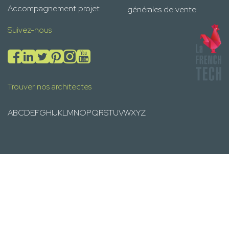
Accompagnement projet
générales de vente
Suivez-nous
Trouver nos architectes
A
B
C
D
E
F
G
H
I
J
K
L
M
N
O
P
Q
R
S
T
U
V
W
X
Y
Z
Trouver Mon Photographe à
Trouver Mon Décorateur à
Bondues
sur trouver-mon-
Bondues
sur trouver-mon-
photographe.fr
decorateur.fr