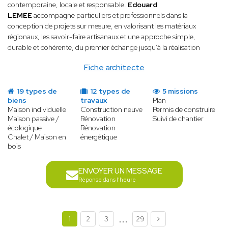
contemporaine, locale et responsable.
Edouard
LEMEE
accompagne particuliers et professionnels dans la
conception de projets sur mesure, en valorisant les matériaux
régionaux, les savoir-faire artisanaux et une approche simple,
durable et cohérente, du premier échange jusqu’à la réalisation
Fiche architecte
19 types de
12 types de
5 missions
biens
travaux
Plan
Maison individuelle
Construction neuve
Permis de construire
Maison passive /
Rénovation
Suivi de chantier
écologique
Rénovation
Chalet / Maison en
énergétique
bois
ENVOYER UN MESSAGE
Réponse dans l'heure
...
1
2
3
29