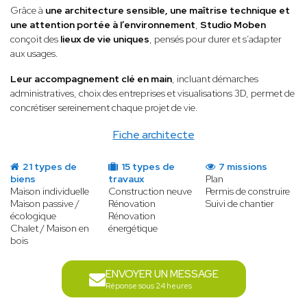
Grâce à
une architecture sensible, une maîtrise technique et
une attention portée à l’environnement
,
Studio Moben
conçoit des
lieux de vie uniques
, pensés pour durer et s’adapter
aux usages.
Leur accompagnement clé en main
, incluant démarches
administratives, choix des entreprises et visualisations 3D, permet de
concrétiser sereinement chaque projet de vie.
Fiche architecte
21 types de
15 types de
7 missions
biens
travaux
Plan
Maison individuelle
Construction neuve
Permis de construire
Maison passive /
Rénovation
Suivi de chantier
écologique
Rénovation
Chalet / Maison en
énergétique
bois
ENVOYER UN MESSAGE
Réponse sous 24 heures