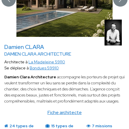
Damien CLARA
DAMIEN CLARA ARCHITECTURE
Architecte à
La Madeleine 59110
Se déplace à
Bondues 59910
Damien Clara Architecture
accompagne les porteurs de projet qui
veulent transformer un lieu sans se perdre dans la complexité du
chantier, des choix techniques et des démarches. L’agence conçoit
des espaces beaux, justes et fonctionnels, mais surtout des projets
compréhensibles, maîtrisés et profondément adaptés aux usages.
Fiche architecte
24 types de
15 types de
7 missions