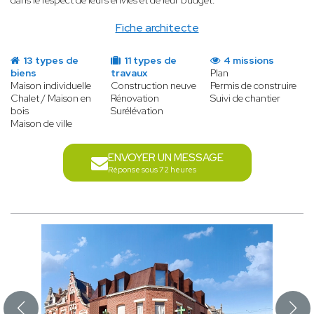
dans le respect de leurs envies et de leur budget.
Fiche architecte
13 types de
11 types de
4 missions
biens
travaux
Plan
Maison individuelle
Construction neuve
Permis de construire
Chalet / Maison en
Rénovation
Suivi de chantier
bois
Surélévation
Maison de ville
ENVOYER UN MESSAGE
Réponse sous 72 heures