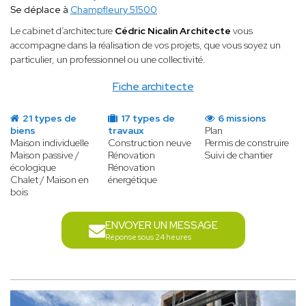
Se déplace à
Champfleury 51500
Le cabinet d’architecture
Cédric Nicalin Architecte
vous
accompagne dans la réalisation de vos projets, que vous soyez un
particulier, un professionnel ou une collectivité.
Fiche architecte
21 types de
17 types de
6 missions
biens
travaux
Plan
Maison individuelle
Construction neuve
Permis de construire
Maison passive /
Rénovation
Suivi de chantier
écologique
Rénovation
Chalet / Maison en
énergétique
bois
ENVOYER UN MESSAGE
Réponse sous 24 heures