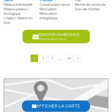
biens
travaux
Plan
Maison individuelle
Construction neuve
Permis de construire
Maison passive /
Rénovation
Suivi de chantier
écologique
Rénovation
Chalet / Maison en
énergétique
bois
ENVOYER UN MESSAGE
Réponse dans l'heure
...
1
2
3
28
AFFICHER LA CARTE