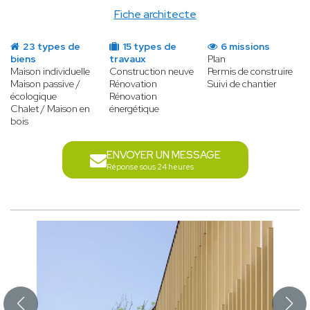
Fiche architecte
23 types de
15 types de
6 missions
biens
travaux
Plan
Maison individuelle
Construction neuve
Permis de construire
Maison passive /
Rénovation
Suivi de chantier
écologique
Rénovation
Chalet / Maison en
énergétique
bois
ENVOYER UN MESSAGE
Réponse sous 24 heures