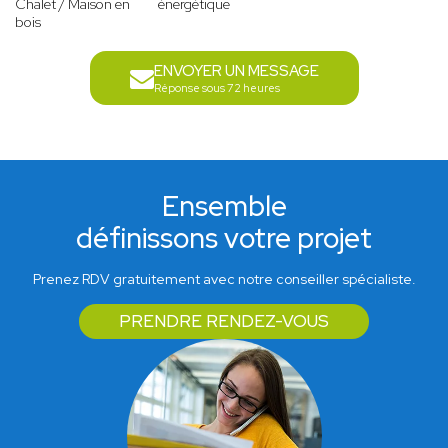
Chalet / Maison en
énergétique
bois
ENVOYER UN MESSAGE
Réponse sous 72 heures
Ensemble
définissons votre projet
Prenez RDV gratuitement avec notre conseiller spécialiste.
PRENDRE RENDEZ-VOUS