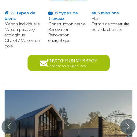
22 types de
15 types de
5 missions
biens
travaux
Plan
Maison individuelle
Construction neuve
Permis de construire
Maison passive /
Rénovation
Suivi de chantier
écologique
Rénovation
Chalet / Maison en
énergétique
bois
ENVOYER UN MESSAGE
Réponse sous 24 heures