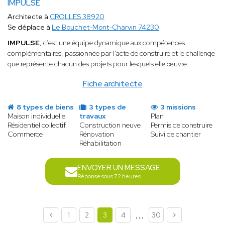
IMPULSE
Architecte à
CROLLES 38920
Se déplace à
Le Bouchet-Mont-Charvin 74230
IMPULSE
, c’est une équipe dynamique aux compétences
complémentaires, passionnée par l'acte de construire et le challenge
que représente chacun des projets pour lesquels elle œuvre.
Fiche architecte
8 types de biens
3 types de
3 missions
Maison individuelle
travaux
Plan
Résidentiel collectif
Construction neuve
Permis de construire
Commerce
Rénovation
Suivi de chantier
Réhabilitation
ENVOYER UN MESSAGE
Réponse sous 72 heures
...
1
2
3
4
30