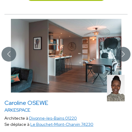
Caroline OSEWE
ARKESPACE
Architecte à
Divonne-les-Bains 01220
Se déplace à
Le Bouchet-Mont-Charvin 74230