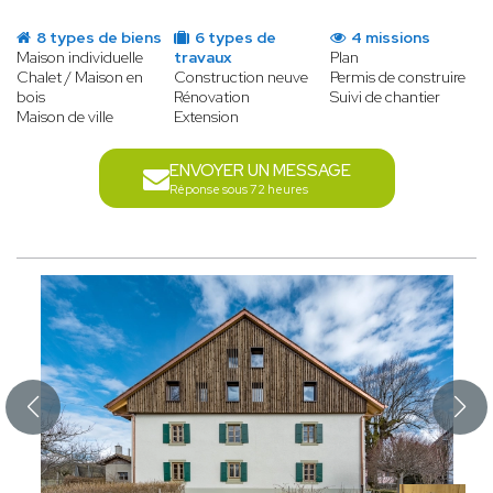
8 types de biens
6 types de
4 missions
Maison individuelle
travaux
Plan
Chalet / Maison en
Construction neuve
Permis de construire
bois
Rénovation
Suivi de chantier
Maison de ville
Extension
ENVOYER UN MESSAGE
Réponse sous 72 heures