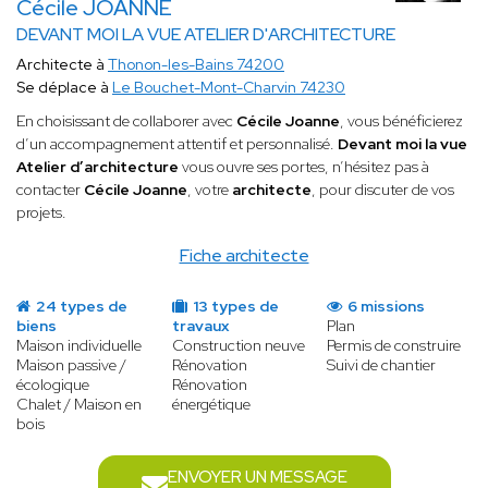
Cécile JOANNE
DEVANT MOI LA VUE ATELIER D'ARCHITECTURE
Architecte à
Thonon-les-Bains 74200
Se déplace à
Le Bouchet-Mont-Charvin 74230
En choisissant de collaborer avec
Cécile Joanne
, vous bénéficierez
d’un accompagnement attentif et personnalisé.
Devant moi la vue
Atelier d’architecture
vous ouvre ses portes, n’hésitez pas à
contacter
Cécile Joanne
, votre
architecte
, pour discuter de vos
projets.
Fiche architecte
24 types de
13 types de
6 missions
biens
travaux
Plan
Maison individuelle
Construction neuve
Permis de construire
Maison passive /
Rénovation
Suivi de chantier
écologique
Rénovation
Chalet / Maison en
énergétique
bois
ENVOYER UN MESSAGE