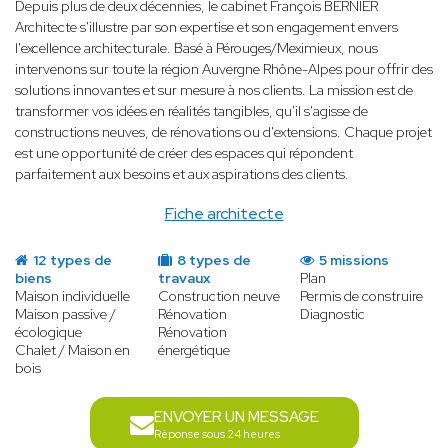
Depuis plus de deux décennies, le cabinet François BERNIER
Architecte s'illustre par son expertise et son engagement envers
l'excellence architecturale. Basé à Pérouges/Meximieux, nous
intervenons sur toute la région Auvergne Rhône-Alpes pour offrir des
solutions innovantes et sur mesure à nos clients. La mission est de
transformer vos idées en réalités tangibles, qu'il s'agisse de
constructions neuves, de rénovations ou d'extensions. Chaque projet
est une opportunité de créer des espaces qui répondent
parfaitement aux besoins et aux aspirations des clients.
Fiche architecte
12 types de
8 types de
5 missions
biens
travaux
Plan
Maison individuelle
Construction neuve
Permis de construire
Maison passive /
Rénovation
Diagnostic
écologique
Rénovation
Chalet / Maison en
énergétique
bois
ENVOYER UN MESSAGE
Réponse sous 24 heures