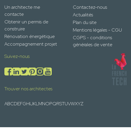
Un architecte me
Contactez-nous
contacte
Actualités
Obtenir un permis de
Plan du site
construire
Mentions légales - CGU
Rénovation énergétique
CGPS - conditions
Accompagnement projet
générales de vente
Suivez-nous
Trouver nos architectes
A
B
C
D
E
F
G
H
I
J
K
L
M
N
O
P
Q
R
S
T
U
V
W
X
Y
Z