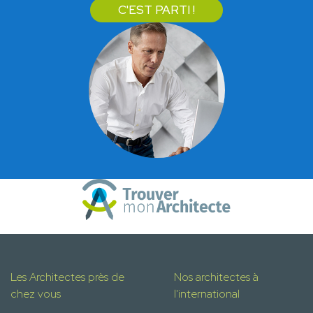
C'EST PARTI !
Les Architectes près de
Nos architectes à
chez vous
l'international