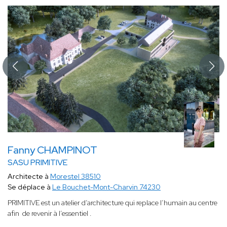
Fanny CHAMPINOT
SASU PRIMITIVE
Architecte à
Morestel 38510
Se déplace à
Le Bouchet-Mont-Charvin 74230
PRIMITIVE est un atelier d’architecture qui replace l’humain au centre
afin de revenir à l’essentiel .