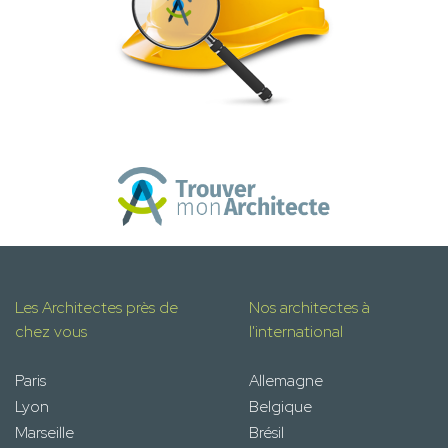
Les Architectes près de
Nos architectes à
chez vous
l'international
Paris
Allemagne
Lyon
Belgique
Marseille
Brésil