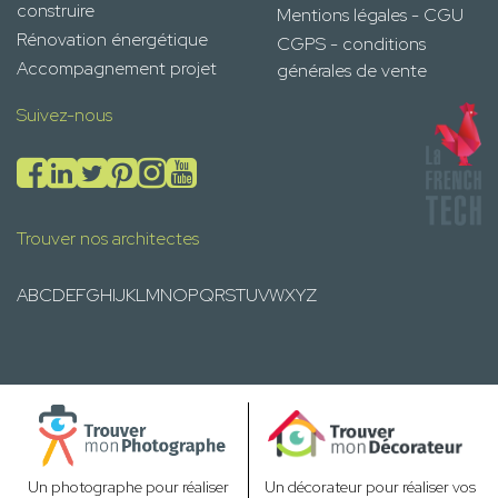
construire
Mentions légales - CGU
Rénovation énergétique
CGPS - conditions
Accompagnement projet
générales de vente
Suivez-nous
Trouver nos architectes
A
B
C
D
E
F
G
H
I
J
K
L
M
N
O
P
Q
R
S
T
U
V
W
X
Y
Z
Un photographe pour réaliser
Un décorateur pour réaliser vos