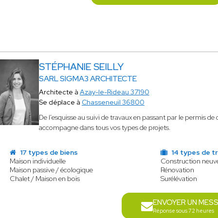
STÉPHANIE SEILLY
SARL SIGMA3 ARCHITECTE
Architecte à
Azay-le-Rideau 37190
Se déplace à
Chasseneuil 36800
De l'esquisse au suivi de travaux en passant par le permis de 
accompagne dans tous vos types de projets.
17 types de biens
14 types de t
Maison individuelle
Construction neuv
Maison passive / écologique
Rénovation
Chalet / Maison en bois
Surélévation
ENVOYER UN MES
Réponse sous 72 heures