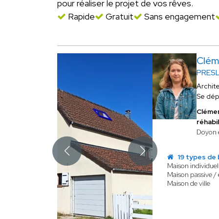
pour réaliser le projet de vos rêves.
Rapide
Gratuit
Sans engagement
Clé
PRES
Archit
Se dép
Cléme
réhabil
Doyon e
19 types de 
Maison individuel
Maison passive /
Maison de ville