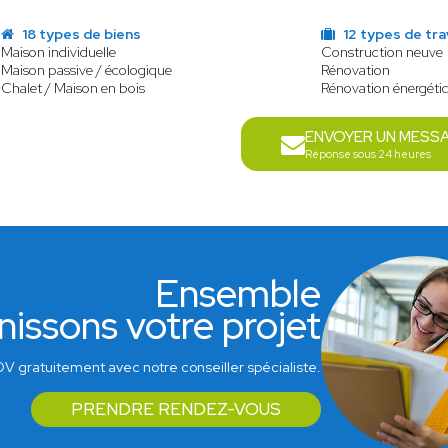
18 types de biens
12 types de tr
Maison individuelle
Construction neuve
Maison passive / écologique
Rénovation
Chalet / Maison en bois
Rénovation énergéti
ENVOYER UN MESS
Réponse sous 24 heures
Ensemble
nissons votre projet
V gratuitement avec notre conseiller spécialiste.
PRENDRE RENDEZ-VOUS