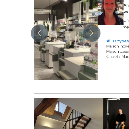
Ar
Se
Une
équ
13 types
Maison indivi
Maison passi
Chalet / Mai