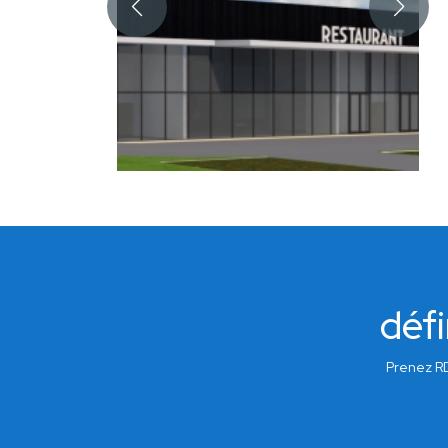
défi
Prenez RD