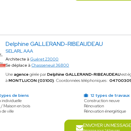
Delphine GALLERAND-RIBEAUDEAU
SELARL AAA
Architecte à
Guéret 23000
Se déplace à
Chasseneuil 36800
Une
agence
gérée par
Delphine GALLERAND-RIBEAUDEAU
est é
à
MONTLUCON (03100)
. Coordonnées téléphoniques :
0470030
types de biens
12 types de travaux
 individuelle
Construction neuve
 / Maison en bois
Rénovation
 de ville
Rénovation énergétique
ENVOYER UN MESSAG
Réponse sous 24 heures