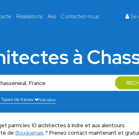
tacte
Réalisations
Avis
Contactez-nous
Se 
hitectes à Chas
REC
Voir plus
jet parmi les 10 architectes à Indre et aux alentours
mité de
Bouguenais
? Prenez contact maintenant et grat