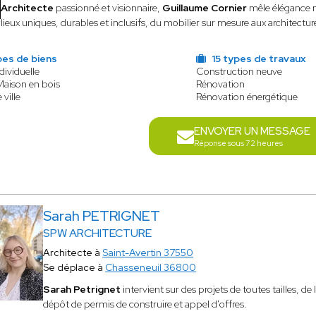
Architecte
passionné et visionnaire,
Guillaume Cornier
mêle élégance m
lieux uniques, durables et inclusifs, du mobilier sur mesure aux architectur
pes de biens
15 types de travaux
dividuelle
Construction neuve
Maison en bois
Rénovation
 ville
Rénovation énergétique
ENVOYER UN MESSAGE
Réponse sous 72 heures
Sarah PETRIGNET
SPW ARCHITECTURE
Architecte à
Saint-Avertin 37550
Se déplace à
Chasseneuil 36800
Sarah Petrignet
intervient sur des projets de toutes tailles, de 
dépôt de permis de construire et appel d'offres.