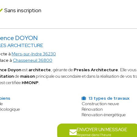
Sans inscription
mence DOYON
LES ARCHITECTURE
ecte à
Mers-sur-Indre 36230
lace à
Chasseneuil 36800
nce Doyon
est
architecte
, gérante de
Presles Architecture
. Elle vo
itation
de
maison
principale ou secondaire et dans la réalisation de vos t
st certifiée
HMONP
.
biens
13 types de travaux
le
Construction neuve
 écologique
Rénovation
Rénovation énergétique
ENVOYER UN MESSAGE
Réponse dans l'heure