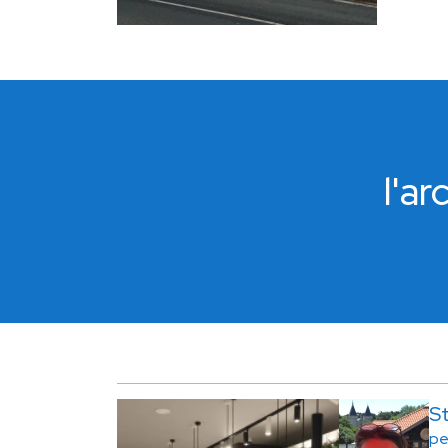
l'a
S
pe