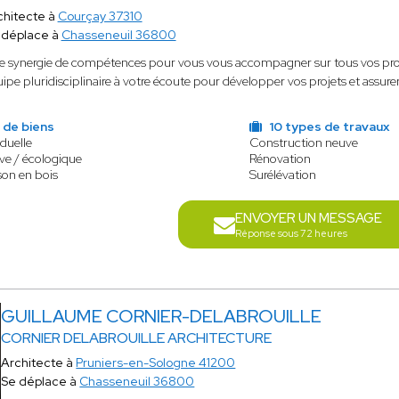
chitecte à
Courçay 37310
 déplace à
Chasseneuil 36800
 synergie de compétences pour vous vous accompagner sur tous vos projets
ipe pluridisciplinaire à votre écoute pour développer vos projets et assure
 de biens
10 types de travaux
duelle
Construction neuve
ve / écologique
Rénovation
son en bois
Surélévation
ENVOYER UN MESSAGE
Réponse sous 72 heures
GUILLAUME CORNIER-DELABROUILLE
CORNIER DELABROUILLE ARCHITECTURE
Architecte à
Pruniers-en-Sologne 41200
Se déplace à
Chasseneuil 36800