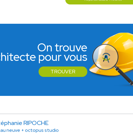
On trouve
rchitecte pour vous
TROUVER
téphanie RIPOCHE
au neuve + octopus studio