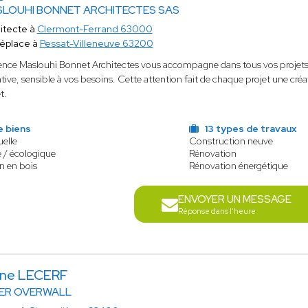
LOUHI BONNET ARCHITECTES SAS
itecte à
Clermont-Ferrand 63000
éplace à
Pessat-Villeneuve 63200
ence Maslouhi Bonnet Architectes vous accompagne dans tous vos projets, 
tive, sensible à vos besoins. Cette attention fait de chaque projet une créat
et.
e biens
13 types de travaux
uelle
Construction neuve
 / écologique
Rénovation
n en bois
Rénovation énergétique
ENVOYER UN MESSAGE
Réponse dans l'heure
ène LECERF
IER OVERWALL