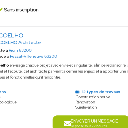
Sans inscription
 COELHO
COELHO Architecte
cte à
Riom 63200
ace à
Pessat-Villeneuve 63200
oelho
envisage chaque projet avec envie et singularité, afin de retranscrire 
nel et l’écoute, cet architecte parvient à cerner les enjeux et à apporter u
es et fonctionnelles qu’il rencontre.
ens
12 types de travaux
e
Construction neuve
écologique
Rénovation
Surélévation
ENVOYER UN MESSAGE
Réponse sous 72 heures