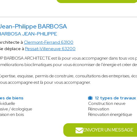
Jean-Philippe BARBOSA
BARBOSA JEAN-PHILIPPE
Architecte à
Clermont-Ferrand 63100
Se déplace à
Pessat-Villeneuve 63200
JP BARBOSA ARCHITECTE est là pour vous accompagner dans tous vos proj
améliorations bioclimatiques pour vous économiser de l'énergie et créer d
Expertise, esquisse, permis de construire, consultations des entreprises, é
vous accompagne est là pour vous accompagner.
es de biens
12 types de travaux
ividuelle
Construction neuve
sive / écologique
Rénovation
aison en bois
Rénovation énergétique
ENVOYER UN MESSAGE