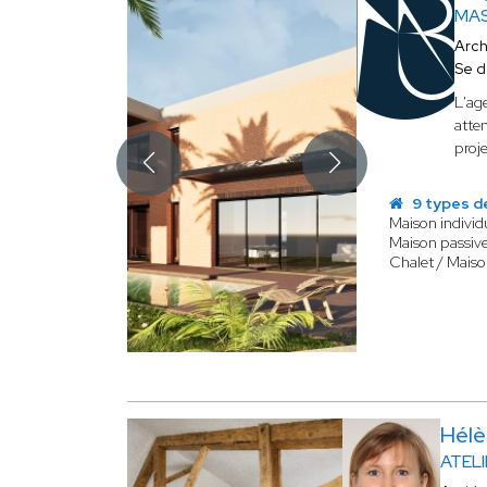
MAS
Arch
Se d
L'ag
atten
proj
9 types d
Maison individ
Maison passive
Chalet / Maiso
Hél
ATEL