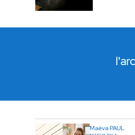
l'a
Maëva PAUL