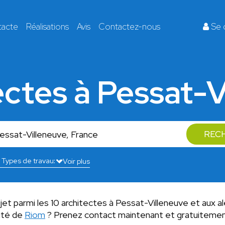
tacte
Réalisations
Avis
Contactez-nous
Se 
ectes à Pessat-
REC
Voir plus
jet parmi les 10 architectes à Pessat-Villeneuve et aux a
mité de
Riom
? Prenez contact maintenant et gratuitemen