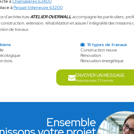
ecte à
Chamalières 63400
place à
Pessat-Villeneuve 63200
ce d'architecture
ATELIER OVERWALL
accompagne les particuliers, profess
: construction, extension, réhabilitation et assure l’intégralité des mission
ption de travaux.
 biens
15 types de travaux
le
Construction neuve
 écologique
Rénovation
en bois
Rénovation énergétique
ENVOYER UN MESSAGE
Réponse sous 72 heures
Ensemble
nissons votre projet