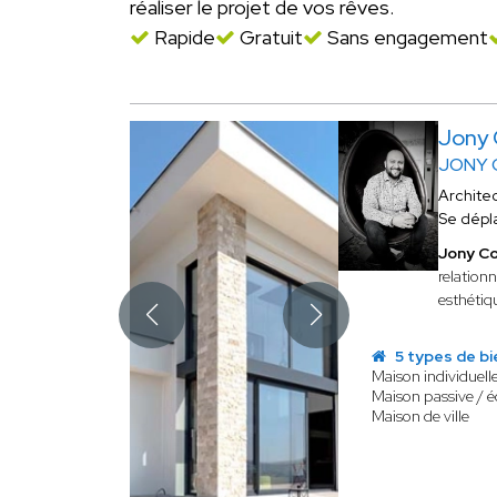
réaliser le projet de vos rêves.
Rapide
Gratuit
Sans engagement
Jony
JONY 
Archite
Se dépl
Jony C
relation
esthétiqu
5 types de bi
Maison individuell
Maison passive / 
Maison de ville