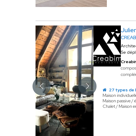
Julie
CREAB
Archite
Se dép
Creabi
composée
complém
27 types de 
Maison individuell
Maison passive / 
Chalet / Maison e