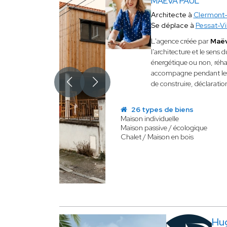
MAEVA PAUL
Architecte à
Clermont-
Se déplace à
Pessat-V
L'agence créée par
Maë
l'architecture et le sens 
énergétique ou non, réha
accompagne pendant les d
de construire, déclaratio
26 types de biens
Maison individuelle
Maison passive / écologique
Chalet / Maison en bois
Hu