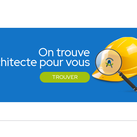
On trouve
rchitecte pour vous
TROUVER