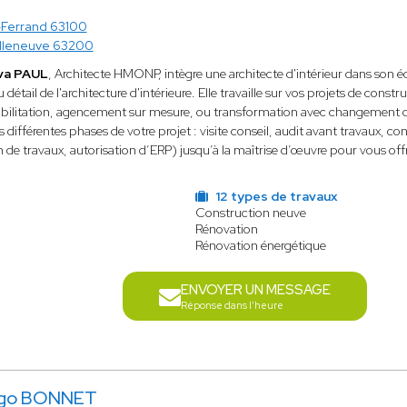
Ferrand 63100
illeneuve 63200
va PAUL
, Architecte HMONP, intègre une architecte d'intérieur dans son éq
du détail de l'architecture d'intérieure. Elle travaille sur vos projets de cons
bilitation, agencement sur mesure, ou transformation avec changement de d
ifférentes phases de votre projet : visite conseil, audit avant travaux, co
n de travaux, autorisation d’ERP) jusqu’à la maîtrise d’œuvre pour vous offr
12 types de travaux
Construction neuve
Rénovation
Rénovation énergétique
ENVOYER UN MESSAGE
Réponse dans l'heure
go BONNET