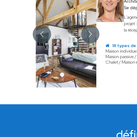
Archit
Se dé
L'agen
projet 
la réce
18 types de
Maison individuel
Maison passive /
Chalet / Maison 
défi