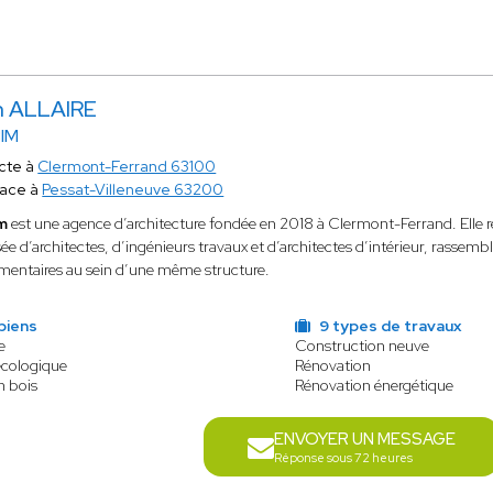
n ALLAIRE
IM
cte à
Clermont-Ferrand 63100
lace à
Pessat-Villeneuve 63200
m
est une agence d’architecture fondée en 2018 à Clermont-Ferrand. Elle r
 d’architectes, d’ingénieurs travaux et d’architectes d’intérieur, rassemb
entaires au sein d’une même structure.
biens
9 types de travaux
e
Construction neuve
écologique
Rénovation
n bois
Rénovation énergétique
ENVOYER UN MESSAGE
Réponse sous 72 heures